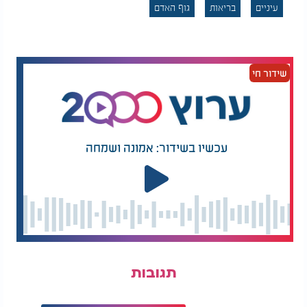
ולהיעזר בטיפות עיניים במקרים של גירוד או יובש.
עיניים
בריאות
גוף האדם
שידור חי
עכשיו בשידור: אמונה ושמחה
תגובות