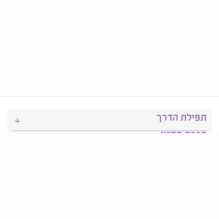
תפילת הדרך
ברכת המזון
יהדות
סידור תפילה
בריאות
חגים ומועדים