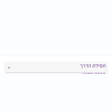
תפילת הדרך
ברכת המזון
יהדות
סידור תפילה
בריאות
חגים ומועדים