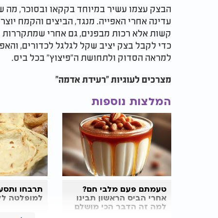
הבצק עצמו עשיר במיוחד בקקאו ובסוכר, מה ש
עדינה אחרי האפייה. מנגד, הביצים והקמח יוצרו
קשות אלא רכות מבפנים, גם אחרי שמתקררות ו
כדי לקבל בצק יציב שקל לגלגל לכדורים, והאפ
למראה הסדוק ולתחושת ה"פיצוץ" בכל ביס.​
מצרכים לעוגיות "רעידת אדמה"
המלצות נוספות
טעמתם פעם מלבי חם?
תרבחו ותסעד
אחרי הביס הראשון תבינו
למופלטה לל
למה זה הדבר הכי מושלם
שקרה לקינוחים