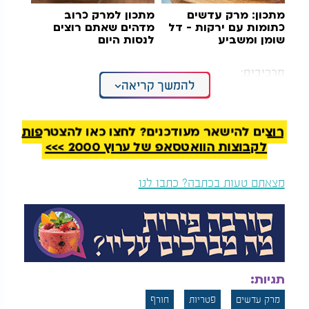
מתכון: מרק עדשים
מתכון למרק כרוב
כתומות עם ירקות - דל
מדהים שאתם רוצים
שומן ומשביע
לנסות היום
מרכיבים:
להמשך קריאה
בצל גדול
2 שיני שום
רוצים להישאר מעודכנים? לחצו כאן להצטרפות
2 כפות שמן זית
לקבוצות הוואטסאפ של ערוץ 2000 >>>
כף גדושה קמח
סלסלה וחצי פטריות (מומלץ שמפיניון או פורטובלו)
מצאתם טעות בכתבה? כתבו לנו
1/3 כוס עדשים ירוקות, שטופות
2 ליטר מים רותחים
עלה סלרי קצוץ
צרור פטרוזיליה קצוצה
חבילת אטריות דקות
כף וחצי אבקת מרק (או תחליף טבעי לפי הטעם)
תגיות:
מלח, כורכום, פלפל לבן לפי הטעם
מרק עדשים
פטריות
חורף
אופן ההכנה: