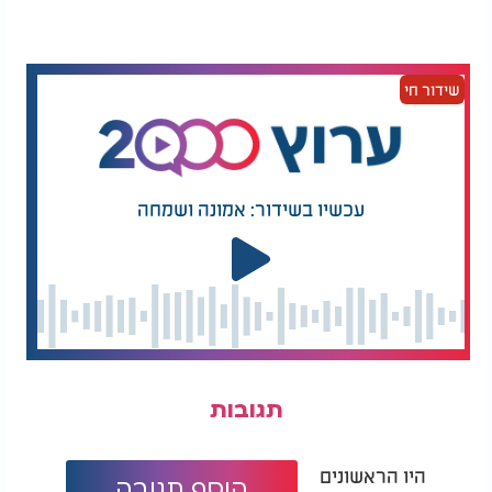
קוצצים את הבצל, הסלרי והפטרוזיליה.
מחממים בסיר רחב את שמן הזית ומטגנים את הבצל, השום
שידור חי
והסלרי על אש נמוכה 2-3 דקות, עד שהירקות מתרככים קלות.
מוסיפים את הקמח ומערבבים עד שהוא נטמע בתערובת.
חותכים את הפטריות לפרוסות ומוסיפים לסיר, מערבבים
בעדינות.
עכשיו בשידור: אמונה ושמחה
יוצקים את המים הרותחים ומוסיפים את אבקת המרק.
מוסיפים את העדשים ומתבלים במלח, כורכום ופלפל לבן.
מבשלים כ-25 דקות עד שהעדשים מתרככות מעט.
מוסיפים את האטריות ומבשלים עוד 5-7 דקות, עד שהן רכות.
מוסיפים את הפטרוזיליה הקצוצה, מערבבים, טועמים ומתקנים
תיבול.
המרק הזה טעים ביום ההכנה, אך כמו כל מרק עדשים -
הוא רק משתבח למחרת. מומלץ להגיש עם פרוסת לחם
תגובות
כפרי או טוסט חמאה קלוי בצד. זהו מרק שמחמם את
הלב ואת הבית, ומזכיר לנו עד כמה בישול ביתי יכול
להיות פשוט, מחבק ומרגש.
היו הראשונים
הוסף תגובה