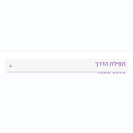
תפילת הדרך
ברכת המזון
יהדות
סידור תפילה
בריאות
חגים ומועדים