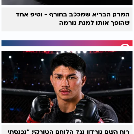
המרק הבריא שמככב בחורף - וטיפ אחד
שהופך אותו למנת גורמה
רוח השם גורדון נגד הלוחם הטורקי: “נכנסתי