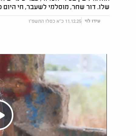
שלו. דור שחר, מוסלמי לשעבר, חי היום כי
11.12.25 כ"א כסלו התשפ"ו
עידו לוי
Play