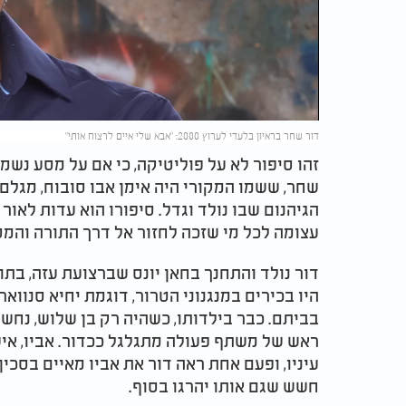
Video
דור שחר בראיון בלעדי לערוץ 2000: "אבא שלי איים לרצוח אותי"
זהו סיפור לא על פוליטיקה, כי אם על מסע נש
שחר, ששמו המקורי היה אימן אבו סובוח, מגלם 
הגיהנום שבו נולד וגדל. סיפורו הוא עדות לאו
עצומה לכל מי שזכה לחזור אל דרך התורה והמס
דור נולד והתחנך בחאן יונס שברצועת עזה, בת
היו בכירים במנגנוני הטרור, דוגמת יחיא סנוואר
בביתם. כבר בילדותו, כשהיה רק בן שלוש, נחש
ראש של משתף פעולה מתגלגל ככדור. אביו, אי
עיניו, ופעם אחת ראה דור את אביו מאיים בסכין
חשש שגם אותו יהרגו בסוף.