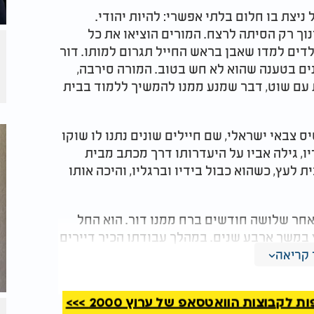
ניצת בו חלום בלתי אפשרי: להיות יהודי.
וך רק הסיתה לרצח. המורים הוציאו את כל
ילדים למדו שאבן בראש החייל תגרום למותו. דור
ים בטענה שהוא לא חש בטוב. המורה סירבה,
 עם שוט, דבר שמנע ממנו להמשיך ללמוד בבית
 צבאי ישראלי, שם חיילים שונים נתנו לו שוקו
ו, גילה אביו על היעדרותו דרך מכתב מבית
לעץ, כשהוא כבול בידיו וברגליו, והיכה אותו
ד, ולאחר שלושה חודשים ברח ממנו דור. הוא החל
 במשך ארבע שנים. במהלך עבודתו הכיר דיירים
ה עתיד להשכיר את ביתו. דור התחבר לאיש
קריאה
 החדש. הוא הזמין את דור לארוחת ערב יומית,
קבוצות הוואטסאפ של ערוץ 2000 >>>