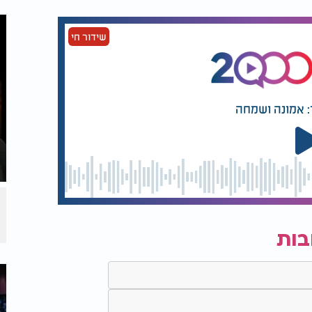
ר הבין בטעות כי עגיל באוזן הופך אותו
 בתל אביב כשהיה קטין. הרב ביקש מכתב
שידור חי
הסכמה מהמשפחה מחאן יונס, ובהיעדר יכולת להשיג זאת, נאמר לו לחכות לגיל 18. אך בגיל 17,
יגוע, השתנו התקנות, ורק בני 40 ומעלה הורשו לשהות בארץ, מה שהפך אותו לבלתי
: אמונה ושמחה
ית, הוא עמד בפני השופט והצהיר: "הנשמה שלי
בארץ, אני רוצה להיות יהודי". לאחר שנגזר עליו מאסר של 45 יום בכלא הישראלי, הותקף דור על
פני השופט, עד שהסוהרים נאלצו להפריד
לעזה.
 הוא עבר גיהנום של עינויים. הם קשרו את
ים קרים וחמים, השתמשו במכות חשמל ופצעו
 וישים קץ לסיוט הזה. אך גם בתקופת הזוועה
בות
ניח
תפילין
ואומר "שמע ישראל". לדבריו, זו
סיפורו של דור שחר הוא סיפור על כאב, אמונה
ה לפרוץ מתוך סביבה עוינת אל חיק העם הנבחר.