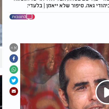
הודי גאה. סיפור שלא ייאמן | בלעדי:
3תגובות
א
א