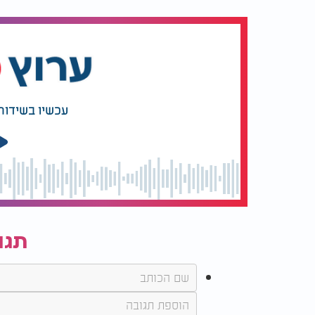
הדרך ליהדות הייתה רצופה מכשולים. בהתחלה דו
ליהודי, בהמשך הוא ניסה להתגייר דרך הרבנות
בעקבות פ
חוקי.
עכשיו בשידור
בגיל 19 נעצר דור. אף על פי שידע כבר עבר
ידי פלסטינאים מעזה בכלא, ששמעו על דבריו ב
ביניהם. לאחר שסיים את עונשו, גורש דור חזרה 
שם, המתינו לו אנשי חמאס. במשך שישה חודשים
רגליו לתקרה כשראשו כלפי מטה, שפכו עליו מ
את ידיו. דור התפלל אז שהקב"ה ייקח את נשמתו
תגו
הזו, חש דור כי הקדוש ברוך הוא היה איתו.
היום דור שחר חי כיהודי גאה. הוא קם בבוקר, מ
התשובה לשאלה מה ההבדל בין גיהנום לגן עדן. 
וניצחון הרוח, המדגים כיצד נשמה יהודית יכול