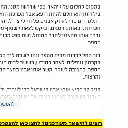
במקום לחלום על ג'יהאד, כפי שדרשו ממנו, החל 
בילדותו הוא חלם להיות רופא, אבל מערכת החינ
התלמידים כדי לזרוק אבנים על חיילי צה"ל, וה
חש חנוק באותם רגעים, וביקש לצאת לשטוף פנ
גררה אותו מהאוזן לחדר המנהל, ושם ספג מכות
הספר.
דור החל לברוח מבית הספר ונהג לשבת ליד בסיס
בקרטון ווופלים. לאחר כחודש, כששב לבית הורי
הספר. בתגובה לשקר, קשר אותו אביו בחצר הבית 
נמרצות.
בגיל 12 הביא אותו אביו לישראל כדי לעבו
לעבוד בשמירה באתרי בנייה של יישובים בארץ
שקנו את הבתים, ובין היתר פגש באיש דתי שהי
להמשך 
הדתי, שזמן קצר לפני
חג הפסח
עבר לגור בביתו
והזמין אותו גם לחג.
רוצים להישאר מעודכנים? לחצו כאן להצטרפות ל