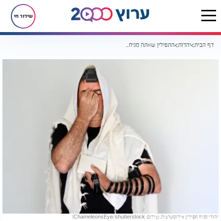
שידור חי
דף הבית
יהדות
התפילין שאתה מניח בכל בוקר עושות הרבה יותר ממה שחשבת
יהודי מניח תפילין. אילוסטרציה. (צילום: ChameleonsEye/shutterstock)