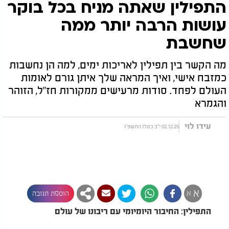
התפילין שאתה מניח בכל בוקר
עושות הרבה יותר ממה
שחשבת
מה הקשר בין תפילין לאריכות ימים, למה הן נחשבות
כמזבח אישי, ואיך המראה שלך איתן גורם לאומות
העולם לפחד. סודות מרעישים ממקורות חז"ל, הזוהר
והגמרא
עידו לוי
02.12.25 י"ב כסלו התשפ"ו
א
א
הוספת תגובה
התפילין: החיבור היומיומי עם ריבונו של עולם