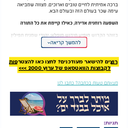
ברכה אמיתית לחיים טובים וארוכים. מצווה שמביאה
עימה שכר בעולם הזה ובעולם הבא.
השפעה רוחנית אדירה, כאילו קיימת את כל התורה
בזוהר הקדוש מופיע חידוש מופלא: יהודי שמניח תפילין
ומתעטף בציצית, כאילו קיים את רמ״ח מצוות התורה.
להמשך קריאה
עומק עצום שמלמד עד כמה גדולה מצוות הנחת תפילין,
ועד כמה היא כוללת בתוכה יסודות מרכזיים באמונה.
רוצים להישאר מעודכנים? לחצו כאן להצטרפות
המלצות נוספות
לקבוצות הוואטסאפ של ערוץ 2000 >>>
מצאתם טעות בכתבה? כתבו לנו
פדיון נפש: מה הסוד
ילדה בת 3 צעקה “אני
הגדול העומד מאחוריו?
מפחדת” - מה שקרה
אחר כך גרם לי להבין
תגיות:
מהו ביטחון אמיתי