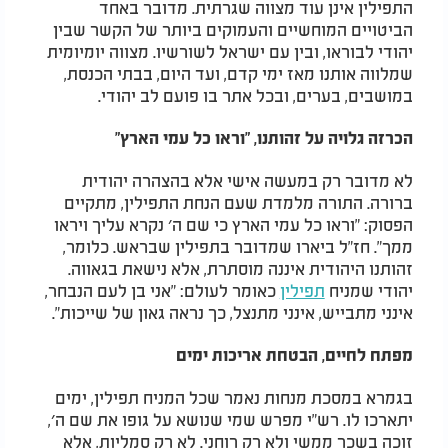
התפילין אינן עוד מצווה שגרתית. מדובר באחד
הביטויים המוחשיים והעמוקים ביותר של הקשר שבין
יהודי לבוראו, ובין עם ישראל לשורשיו. מצווה יומיומית
שמלווה אותנו מאז ימי קדם, ועד היום, בבתי הכנסת,
במושבים, בערים, ובכל אתר בו פועם לב יהודי.
הכרזה גלויה על זהותנו, "וראו כל עמי הארץ"
לא מדובר רק במעשה אישי אלא בהצהרה יהודית
ברורה. התורה מלמדת שעם הנחת התפילין, מתקיים
הפסוק: "וראו כל עמי הארץ כי שם ה׳ נקרא עליך ויראו
ממך". חז"ל ביארו שמדובר בתפילין שבראש. כלומר,
זהותנו היהודית איננה מוסתרת, אלא נישאת בגאווה.
יהודי שמניח
תפילין
כאומר לעולם: "אני בן לעם הנבחר,
אינני מתבייש, אינני מתנצל, כך נראה גאון של שייכות".
מפתח לחיים, הבטחת אריכות ימים
בגמרא במסכת מנחות נאמר שכל המניח תפילין, ימים
יתארכו לו. רש"י מפרש שמי שנושא על גופו את שם ה׳,
זוכה בשכר ממשי ולא רק רוחני. לא רק סמליות, אלא