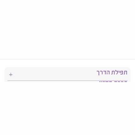
תפילת הדרך
ברכת המזון
יהדות
סידור תפילה
בריאות
חגים ומועדים