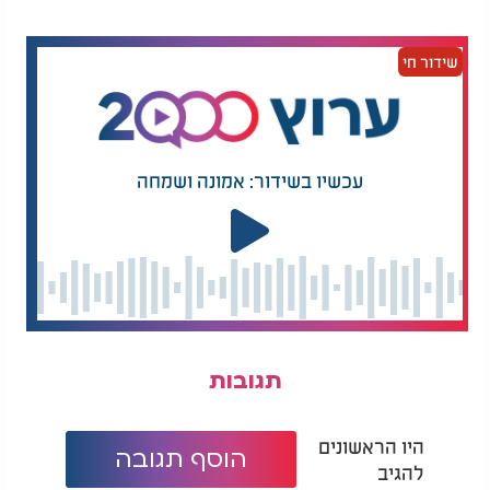
ההבטחה שנתן ל"חפץ חיים".
"לא אפר את ההבטחה שלי", אמר לעצמו והחליט - "אני
שידור חי
חוזר הביתה".
כעבור מספר שעות, מאיר כבר ישב בביתו, ולפתע
דפיקות בדלת. הוא ניגש אל הדלת, ולהפתעתו, בפתח
עומד מנהל המפעל, מחויך מאוזן לאוזן.
עכשיו בשידור: אמונה ושמחה
"מאיר, מאיר", אמר בקול שמח, "מעולם לא התכוונתי
באמת לפטר אותך. רק תן לי להסביר לך מה היה".
המנהל סיפר שאחד השותפים בחברה טען שיהודים
יוותרו על האמונה שלהם בשביל כסף. "התערבנו על
סכום גדול", הסביר המנהל. "סיכמנו שאם תעמוד בניסיון
חצי שנה, הוא ישלם. ידעתי שתעמוד בזה".
תגובות
"אני לא רק מחזיר אותך לעבודה", אמר המנהל. "אני גם
מקדם אותך. כי במי אפשר לתת אמון אם לא באדם
היו הראשונים
הוסף תגובה
שנאמן לאלוקים שלו?"
להגיב