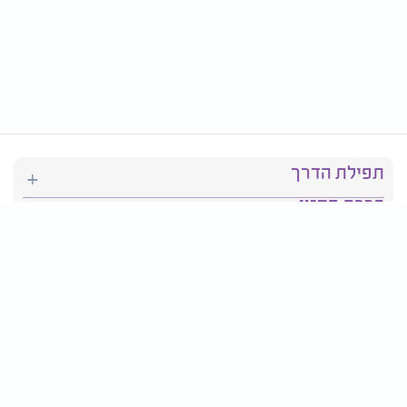
תפילת הדרך
ברכת המזון
יהדות
סידור תפילה
בריאות
חגים ומועדים