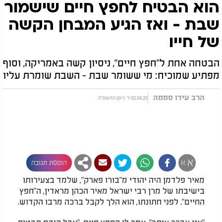
הוא הבטיח לחפץ חיים שישמור
שבת - ואז הגיע המבחן הקשה
של חייו
הבטחה אחת ל"חפץ חיים", ניסיון קשה באמריקה, וסוף
מפתיע שמוכיח: מי ששומר שבת - השבת שומרת עליו
הרב עידו סממה
02.04.25 ד' ניסן התשפ"ה
א
א
הוספת תגובה
מאיר פלדמן היה יהודי מ"בורו פארק", שלמד בצעירותו
בישיבתו של מרן רבי ישראל מאיר הכהן מראדין, ה"חפץ
החיים". לפני חתונתו, הוא הלך לקבל ברכה מרבו הקדוש.
"אני אברך אותך", אמר לו החפץ חיים, "אבל קודם תבטיח