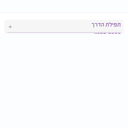
תפילת הדרך
ברכת המזון
יהדות
סידור תפילה
בריאות
חגים ומועדים