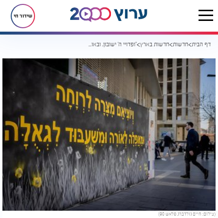
שידור חי
דף הבית
חדשות
חדשות בארץ
"ופדויי ה' ישובון, ובאו ציון ברנה": עסקת החטופים יוצאת לדרך
(צילום: חיים גולדברג, פלאש 90)