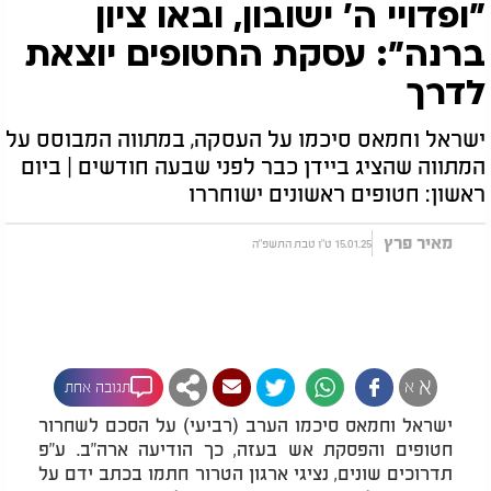
"ופדויי ה' ישובון, ובאו ציון
ברנה": עסקת החטופים יוצאת
לדרך
ישראל וחמאס סיכמו על העסקה, במתווה המבוסס על
המתווה שהציג ביידן כבר לפני שבעה חודשים | ביום
ראשון: חטופים ראשונים ישוחררו
מאיר פרץ
15.01.25 ט"ו טבת התשפ"ה
א
א
תגובה אחת
ישראל וחמאס סיכמו הערב (רביעי) על הסכם לשחרור
חטופים והפסקת אש בעזה, כך הודיעה ארה"ב. ע"פ
תדרוכים שונים, נציגי ארגון הטרור חתמו בכתב ידם על