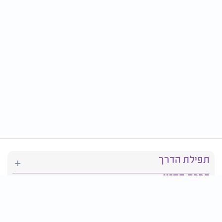
תפילת הדרך
ברכת המזון
יהדות
סידור תפילה