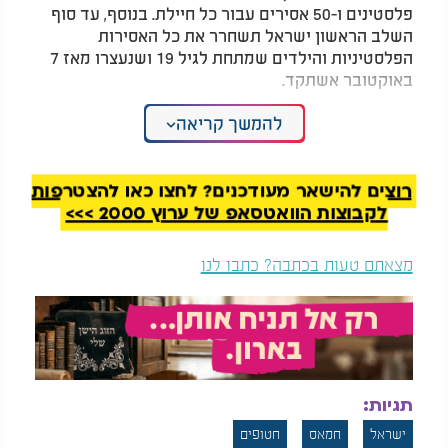
פלסטינים ו-50 אסירים עבור כל חיילת. בנוסף, עד סוף
השלב הראשון ישראל תשחרר את כל האסירות
הפלסטיניות והילדים שמתחת לגיל 19 ושנעצרו מאז 7
באוקטובר אשתקד.
לפי טיוטת ההסכם, כך זה אמור להיראות מבחינת
להמשך קריאה
שחרור החטופים, שאת הראשונים נזכה לראות בס"ד
כבר ביום ראשון:
רוצים להישאר מעודכנים? לחצו כאן להצטרפות
ישוחררו שלושה חטופים.
ביום הראשון:
לקבוצות הוואטסאפ של ערוץ 2000 >>>
המלצות נוספות
מצאתם טעות בכתבה? כתבו לנו
תגיות:
חמאס מוסר גופת חטוף:
דיווח ראשוני: ניסיון
"ישראל נערכת לקבל
פיגוע דקירה, מחבל
ישראל
חמאס
חטופים
מממצאים מהצלב
נוטרל