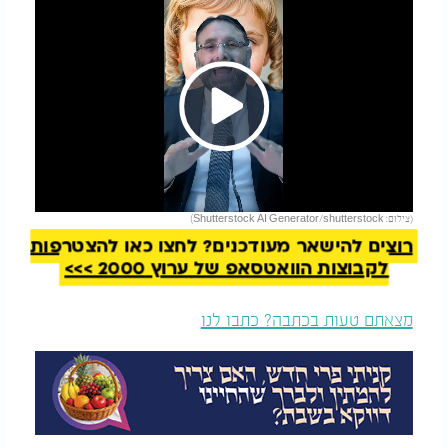
Play
להמשך קריאה
(צילום: Shutterstock AI Generator/shutterstock)
Video
רוצים להישאר מעודכנים? לחצו כאן להצטרפות
לקבוצות הוואטסאפ של ערוץ 2000 >>>
מצאתם טעות בכתבה? כתבו לנו