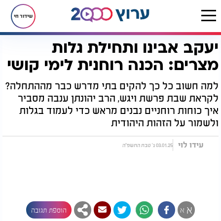
שידור חי
יעקב אבינו ותחילת גלות
דף הבית
יהדות
לקראת שבת
יעקב אבינו ותחילת גלות מצרים: הכנה רוחנית לימי קושי
מצרים: הכנה רוחנית לימי קושי
למה חשוב כל כך להקים בתי מדרש כבר מההתחלה?
לקראת שבת פרשת ויגש, הרב יהונתן ענבה מסביר
איך כוחות רוחניים נבנים מראש כדי לעמוד בגלות
ולשמור על הזהות היהודית
עידו לוי
03.01.25 ג' טבת התשפ"ה
א
א
הוספת תגובה