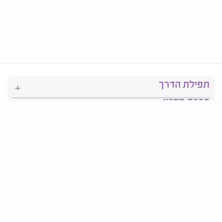
תפילת הדרך
ברכת המזון
יהדות
סידור תפילה
בריאות
חגים ומועדים