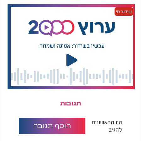
מדי, הוסיפו מעט מנוזלי הבישול ששמרתם.
שידור חי
הגשה:
העבירו את הפירה לכלי הגשה, פזרו מעל פטרוזיליה
קצוצה להגשה מרעננת.
עכשיו בשידור: אמונה ושמחה
שדרוגים וטיפים:
למראה צבעוני:
הוסיפו סלק קטן מבושל למתכון - זה יעניק לפירה צבע
ורדרד מדהים וטעם מתקתק.
לגרסה קרמית במיוחד:
תגובות
ערבבו את השורשים עם גבינת פרמזן מגוררת או גבינת
שמנת.
היו הראשונים
הוסף תגובה
להגיב
תיבול נוסף: