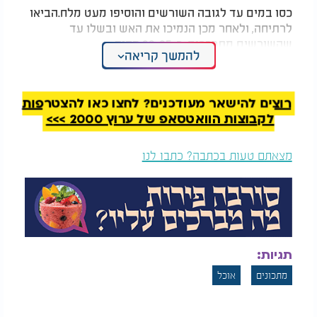
כסו במים עד לגובה השורשים והוסיפו מעט מלח.הביאו
לרתיחה, ולאחר מכן הנמיכו את האש ובשלו עד
שהשורשים מתרככים, כ-20-25 דקות.
להמשך קריאה
סינון:
רוצים להישאר מעודכנים? לחצו כאן להצטרפות
סננו את המים, אך שמרו מעט מנוזלי הבישול בצד
לקבוצות הוואטסאפ של ערוץ 2000 >>>
(כ-1/4 כוס) למקרה שתצטרכו לדלל את הפירה
בהמשך.
מצאתם טעות בכתבה? כתבו לנו
מעיכה:
העבירו את השורשים לקערה גדולה ומעכו אותם בעזרת
מועך תפוחי אדמה או בלנדר ידני, עד לקבלת מרקם
חלק או גס (לפי העדפה).
תגיות:
תיבול והעשרה:
מתכונים
אוכל
הוסיפו את החמאה (או שמן הזית) והשמנת המתוקה (או
קרם הקוקוס).ערבבו היטב עד שהחומרים נטמעים,
ותיבלו במלח, פלפל וקורט אגוז מוסקט.אם הפירה סמיך