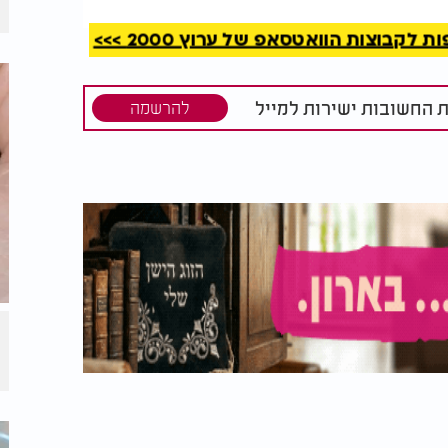
קבוצות הוואטסאפ של ערוץ 2000 >>>
ת החשובות ישירות למייל
להרשמה
פלאות של
לא רעב, אלא לחץ: כך
המלחמה משנה את הדרך
שבה אנחנו אוכלים
כת החיסון.
התאים מנזקי חמצון, מה שמאט תהליכי הזדקנות
תת לחץ דם ובאיזון רמות הנתרן בגוף.