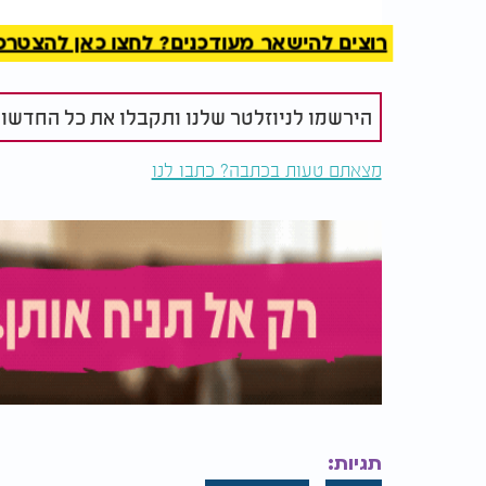
רוצים להישאר מעודכנים? לחצו כאן להצטרפות ל
הירשמו לניוזלטר שלנו ותקבלו את כל החדשו
למה כדאי לכם לאכול יותר
הסגולות הנ
סלק ירוק בכל יום?
האגוז
מצאתם טעות בכתבה? כתבו לנו
2.
תמיכה במערכת החיסון
מיץ סלרי מכיל ויטמינים ומינרלים חיוניים כמו ויטמין C, המסייעים בחיזוק מער
3.
עשיר בנוגדי חמצון
תכולת נוגדי החמצון שבסלרי מסייעת להגן על 
ומשפר את הבריאות הכללית.
4.
תרומה לאיזון לחץ דם
הסלרי מכיל אשלגן ונוגדי חמצון שתומכים בהפח
תגיות: