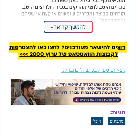
סוגרים היטב לחצי מהדקים בסגירה ולוחצים היטב.
מורחים בביצה ומפזרים שומשום או קצח או שניהם
(לבחירתכם).
להמשך קריאה
יש לאפות בתנור על 180 מעלות (תנור שחומם מראש)
במשך 20-25 דקות עד הזהבה יפה משני הצדדים.
המלצות נוספות
רוצים להישאר מעודכנים? לחצו כאן להצטרפות
לקבוצות הוואטסאפ של ערוץ 2000 >>>
מצאתם טעות בכתבה? כתבו לנו
את המרק הזה לא
ירקות על האש, שלא
ניסיתם: מרק אפונה
תפסיקו לנשנש
בטעם כמהין
תגיות:
את המתכון, שמעתי מפיה של סבתא רגי'נה עליה
מתכונים
אוכל
השלום.