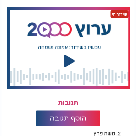
שידור חי
עכשיו בשידור: אמונה ושמחה
בתאבון! בברכה, ד. קדוסי.
מתכון לסמבוסק גבינה עיראקי בתנור | ניפוי קמח הלכה
תגובות
למה מנפים קמח? תולעי קמח כשרות | הרב והשף מאיר
בראל
הוסף תגובה
2. משה פרץ