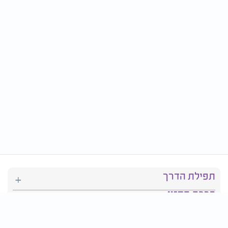
תפילת הדרך
ברכת המזון
יהדות