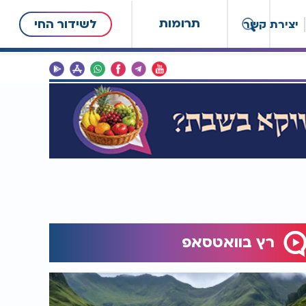
תרומות
לשידור החי
יצירת קשר
רץ בוואטסאפ