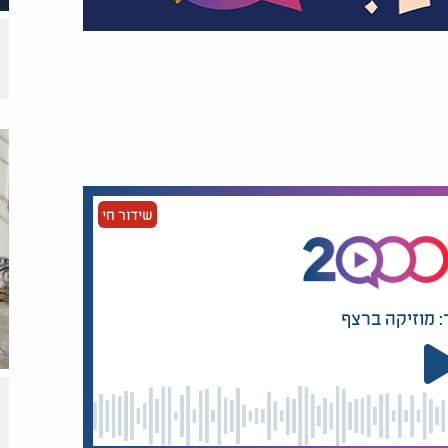
שידור חי
: מוזיקה ברצף