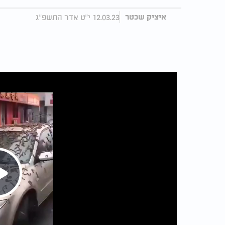
12.03.23 י"ט אדר התשפ"ג
איציק שכטר
Play