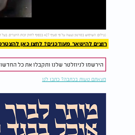
Video
להמשך 
(צילום: השימוש בסרטון נעשה על פי סעיף 27א בכפוף לחוק זכות היוצרים. בעל זכות היוצרים זכאי לבקש את הסרת הסרטון מ-
רוצים להישאר מעודכנים? לחצו כאן להצטרפות ל
הירשמו לניוזלטר שלנו ותקבלו את כל החדשו
מצאתם טעות בכתבה? כתבו לנו