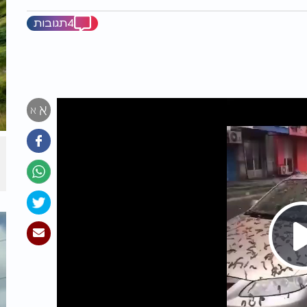
4תגובות
א
א