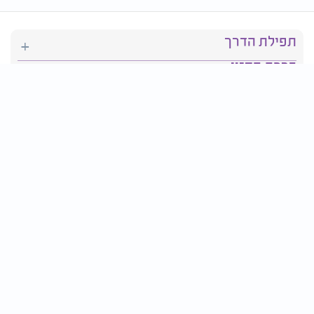
תפילת הדרך
ברכת המזון
יהדות
סידור תפילה
בריאות
חגים ומועדים
פרטים ליצירת קשר: