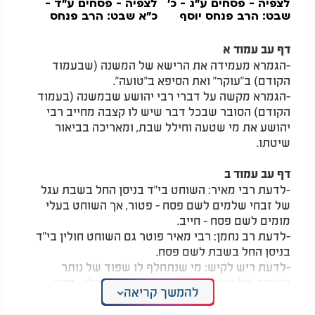
לצפיה - פסחים ע"ג - כ'
לצפיה - פסחים ע"ד -
שבט: הרב פנחס יוסף
כ"א שבט: הרב פנחס
אקרב
יוסף אקרב
דף עב עמוד א
-הגמרא מעמידה את הרישא של המשנה (שבעמוד
הקודם) ב"עוקר" ואת הסיפא ב"טועה".
-הגמרא מקשה על דברי רבי יהושע שבמשנה (בעמוד
הקודם) הסובר שבכל דבר שיש לו קצבה מחייב רבי
יהושע את מי שטעה וחילל שבת, ומאריכה בביאור
שיטתו.
דף עב עמוד ב
-לדעת רבי מאיר: השוחט בי"ד בניסן החל בשבת עגל
של זבחי שלמים לשם פסח - פטור, אך השוחט בעלי
מומים לשם פסח - חייב.
-לדעת רב נחמן: רבי מאיר פוטר גם השוחט חולין בי"ד
בניסן החל בשבת לשם פסח.
-לדעת ריש לקיש: מי שנתחלף לו שפוד של נותר
בשפוד של בשר קרבן שמצוה לאוכלו ואכלו - חייב
להמשך קריאה
חטאת כדין אוכל נותר בשוגג.
-לדעת רבי יוחנן: אם בעל את אשתו בשוגג כשהיא נדה