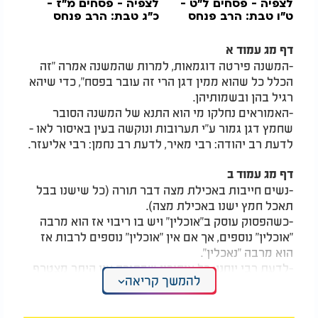
לצפיה - פסחים ל"ט -
לצפיה - פסחים מ"ז -
ט"ו טבת: הרב פנחס
כ"ג טבת: הרב פנחס
יוסף אקרב
יוסף אקרב
דף מג עמוד א
-המשנה פירטה דוגמאות, למרות שהמשנה אמרה "זה
הכלל כל שהוא ממין דגן הרי זה עובר בפסח", כדי שיהא
רגיל בהן ובשמותיהן.
-האמוראים נחלקו מי הוא התנא של המשנה הסובר
שחמץ דגן גמור ע"י תערובות ונוקשה בעין באיסור לאו -
לדעת רב יהודה: רבי מאיר, לדעת רב נחמן: רבי אליעזר.
דף מג עמוד ב
-נשים חייבות באכילת מצה דבר תורה (כל שישנו בבל
תאכל חמץ ישנו באכילת מצה).
-כשהפסוק עוסק ב"אוכלין" ויש בו ריבוי אז הוא מרבה
"אוכלין" נוספים, אך אם אין "אוכלין" נוספים לרבות אז
הוא מרבה "נאכלין".
-לדעת רבי יוחנן: כל איסורין שבתורה אין היתר מצטרף
להמשך קריאה
לאיסור חוץ מאיסורי נזיר, ולדעת זעירי: אף חוץ משאור
בל תקטירו (וחמץ בפסח).