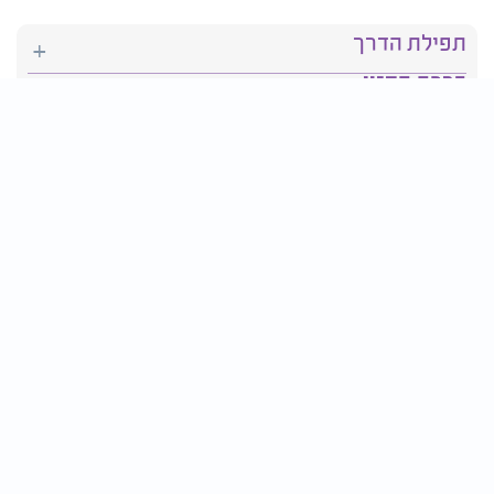
תפילת הדרך
ברכת המזון
יהדות
סידור תפילה
בריאות
חגים ומועדים
פרטים ליצירת קשר:
טלפון : 2610*