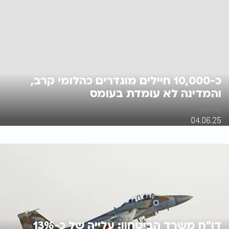
כ-10,000 חיילים מוגדרים כהלומי קרב,
והמדינה לא עומדת בעומס
מאיר פרץ
04.06.25
דו"ח משרד הביטחון: עלייה של כ-13%