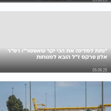
"נתת למדינה את הכי יקר שאפשר": רס"ר
אלון פרקס ז"ל הובא למנוחות
עמית רוזנברג
05.06.25