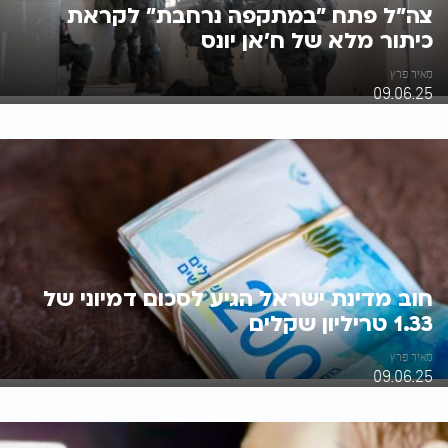
צה"ל פתח "במתקפה נרחבת" לקראת
כיתור מלא של ח'אן יונס
מאיר פרץ
09.06.25
חוב מדינת ישראל הגיע לסכום דמיוני של
1.33 טריליון שקלים
מאיר פרץ
09.06.25