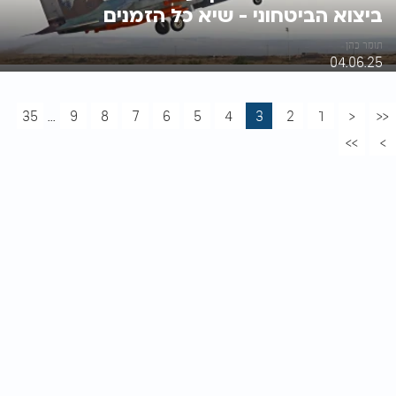
ביצוא הביטחוני - שיא כל הזמנים
תומר כהן
04.06.25
35
...
9
8
7
6
5
4
3
2
1
<
<<
>>
>