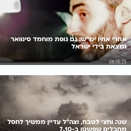
אחרי אחיו ימ"ש: גם גופת מוחמד סינוואר
נמצאת בידי ישראל
מאיר פרץ
08.06.25
שנה וחצי לטבח, וצה"ל עדיין ממשיך לחסל
מחבלים שפשטו ב-7.10