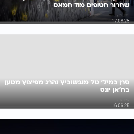
שחרור חטופים מול חמאס
מאיר פרץ
17.06.25
סרן במיל' טל מובשוביץ נהרג מפיצוץ מטען
בח'אן יונס
מאיר פרץ
16.06.25