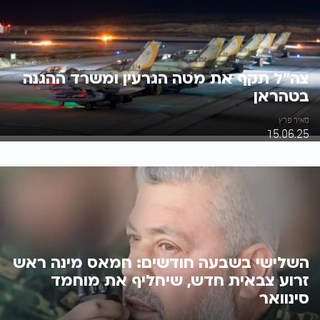
צה"ל תקף את מטה הגרעין ומשרד ההגנה
בטהראן
מאיר פרץ
15.06.25
השלישי בשבעה חודשים: חמאס מינה ראש
זרוע צבאית חדש, שיחליף את מוחמד
סינוואר