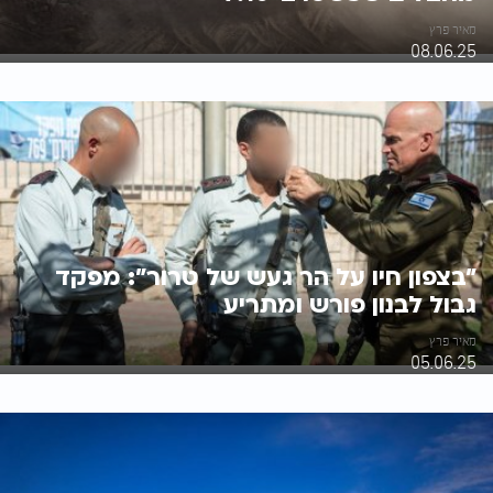
מאיר פרץ
08.06.25
"בצפון חיו על הר געש של טרור": מפקד
גבול לבנון פורש ומתריע
מאיר פרץ
05.06.25