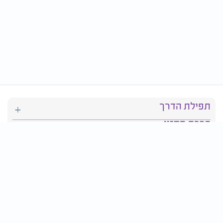
תפילת הדרך
ברכת המזון
יהדות
סידור תפילה
בריאות
חגים ומועדים