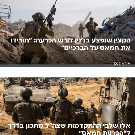
הקצין שנפצע בג'נין דורש הכרעה: "תורידו
את חמאס על הברכיים"
תומר כהן
08.05.25
אלו שלבי ההתקדמות שצה"ל מתכנן בדרך
ל"הכרעת חמאס"