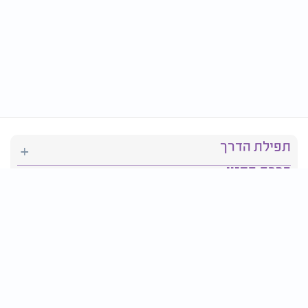
תפילת הדרך
ברכת המזון
יהדות
סידור תפילה
בריאות
חגים ומועדים