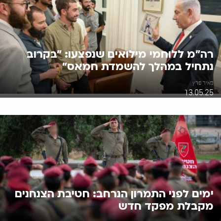
רה"מ ללוחמי מילואים שנפצעו: "בקרוב
נתחיל במהלך להשמדת חמאס"
מאיר פרץ
13.05.25
ימים לפני התמרון הנרחב: חטיבת הצנחנים
מקבלת מפקד חדש