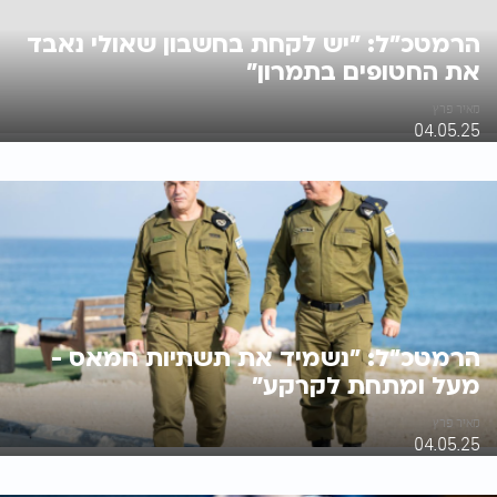
הרמטכ"ל: "יש לקחת בחשבון שאולי נאבד
את החטופים בתמרון"
מאיר פרץ
04.05.25
הרמטכ"ל: "נשמיד את תשתיות חמאס -
מעל ומתחת לקרקע"
מאיר פרץ
04.05.25