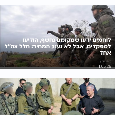
לוחמים ידעו שמקומם נחשף, הודיעו
למפקדים, אבל לא נענו; המחיר: חלל צה''ל
אחד
מאיר פרץ
11.05.25