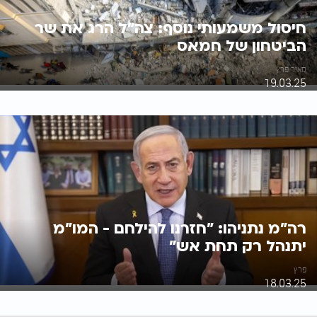
חיסול משמעותי נוסף: צה"ל הרג את שר
הביטחון של חמאס
מאיר פרץ
19.03.25
רה"מ נתניהו: "חזרנו להילחם - המו"מ
יתנהל רק תחת אש"
פרץ
18.03.25