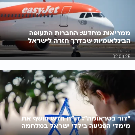
ממריאות מחדש: החברות התעופה
הבינלאומיות שבדרך חזרה לישראל
תומר כהן
02.04.25
"דור בטראומה": דו"ח חדש חושף את
מימדי הפגיעה בילדי ישראל במלחמה