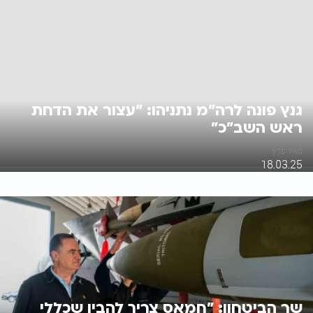
גנץ פונה לרה"מ נתניהו: "עצור את הדחת
ראש השב"כ"
מאיר פרץ
18.03.25
שר הביטחון: "חמאס צריך להבין שכללי