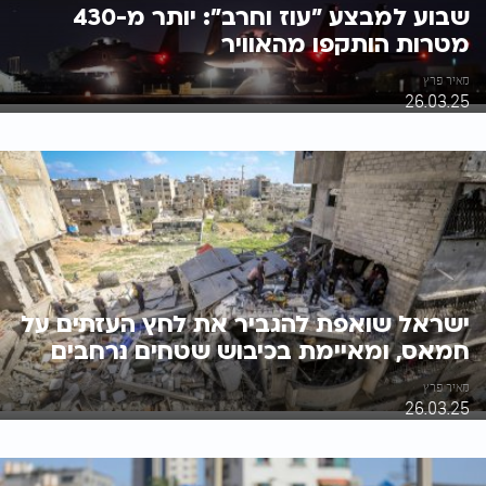
שבוע למבצע "עוז וחרב": יותר מ-430
מטרות הותקפו מהאוויר
מאיר פרץ
26.03.25
ישראל שואפת להגביר את לחץ העזתים על
חמאס, ומאיימת בכיבוש שטחים נרחבים
מאיר פרץ
26.03.25