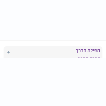
תפילת הדרך
ברכת המזון
יהדות
סידור תפילה
בריאות
חגים ומועדים