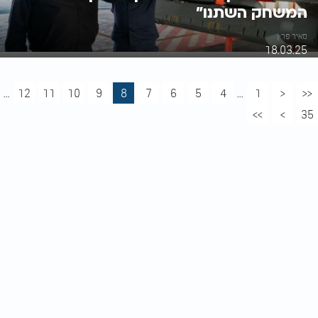
המשחק השתנו"
מאיר פרץ
18.03.25
...
12
11
10
9
8
7
6
5
4
...
1
<
<<
>>
>
35