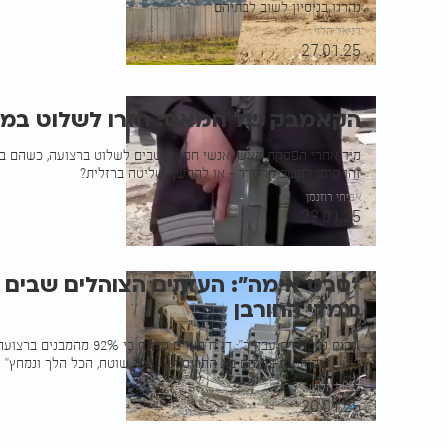
נהרגו בניסיון לשוב לבתיהם
דניאל הלוי
27.01.25
הקאמבק של חמאס: חזרו לשלוט במוק
מיד אחרי הפסקת האש: אנשי חמאס שבים לשלוט ברצועה, כשהם במ
זהו סימן להשבת הסדר - או להמשך שליטה ברזלית?
אביחי רוזנמן
23.01.25
"סרט אימה": העזתים הצוהלים שבים 
ממדי החורבן
"נקום נקמת דם עבדיך": דו"ח האו
קושי לזהות את בתיהם בין ההריסות | "הכל שוטח, הכל הלך ונמחץ"
דניאל הלוי
20.01.25