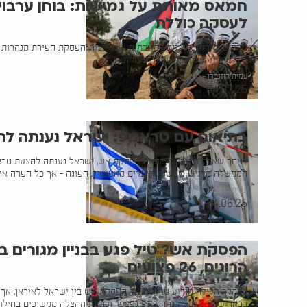
חמאס מאותת על גמישות: בוחן ערבויו
לעסקה כוללת
גורמים בארגון: מוכנים לסגירת מפעלי ייצור, הפסקת חפירת מנהרות 
בינלאומית ושימור השפעה ביטחונית
עמית רוזנברג
04.07.25
בתיאום עם טראמפ: ישראל נענתה לה
לאחר שארה"ב גיבשה מתווה הפסקת אש, ישראל נענתה להצעת טראמ
הממשלה הדגיש שהשגת היעדים מאפשרת הפוגה - אך כל הפרה איר
עמית רוזנברג
24.06.25
הפסקת אש? טיל פגע בבניין מגורים 
הרוגים, 26 פצועים
במהלך הלילה הודיע טראמפ על הפסקת אש בין ישראל לאיראן, אך ב
בבאר שבע. ארבעה נהרגו, 26 נפצעו, וכוחות ההצלה ממשיכים בחילוץ