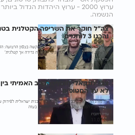
ערוץ 2000 - ערוץ היהדות הגדול 
הנשמה.
צה"ל חוקר את השריפה הקטלנית בטנק
נהרגו 3 לוחמים
צה"ל מפרסם ממצאים ראשוניים מהתקרית הקשה בצפון הרצועה: הפי
טיל אויב, אלא מהתפוצצות פגז פנימי - "תקלה נדירה אך קטלנית"
עמית רוזנברג
15.07.25
צבי יחזקאלי חושף: הקרב האמיתי בי
לא על החטופים
ציר מורג הוא לא רק כביש אלא ליבה של תוכנית ישראלית לפירוק ש
את המאבק הסמוי שמשנה את כללי המשחק בעזה
עמית רוזנברג
11.07.25