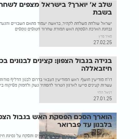
שלב א' יוארך? בישראל מצפים לשחרו
בשבת
ישראל שולחת משלחת לקהיר, בראשה יעמוד מתאם השבויים והנעדרי
נבחנת הארכת הפסקת האש תמורת שחרור חטופים נוספים
מאיר פרץ
27.02.25
בגידה בגבול הצפון: קצינים לבנונים בכי
חיזבאללה
דו"ח מודיעין חושף: ראש המודיעין הצבאי בדרום לבנון הדליף סודו
עשרות קצינים סייעו לארגון הטרור להסתיר נשק ולחמוק מפיקוח בינ
דניאל הלוי
27.01.25
הוארך הסכם הפסקת האש בגבול הצפון
בלבנון עד פברואר