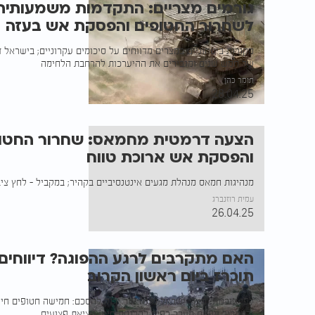
גורמים מצריים: התקדמות משמעותית
לשחרור החטופים והפסקת אש בעזה
מקורות ביטחוניים במצרים מדווחים על סיכומים עקרוניים; בישרא
של חמש שנים ומגבירים את ההיערכות להרחבת הלחימה
תומר כהן
28.04.25
הצעה דרמטית מחמאס: שחרור החטו
והפסקת אש ארוכת טווח
מנהיגות חמאס מנהלת מגעים אינטנסיביים בקהיר; במקביל - לחץ ציב
עמית רוזנברג
26.04.25
האם מתקרבים לרגע ההפוגה? דיווחים:
תוכרז ביום ראשון הקרוב
לפי סוכנות "מען", ישראל נתנה אור ירוק להסכם: חמישה חטופים חיי
ובמקביל ייפתח מעבר רפיח להכנסת סיוע ויציאת פצועים