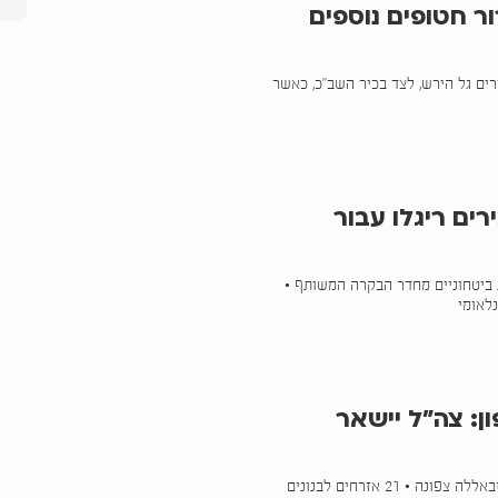
ר חטופים נוספים
ם גל הירש, לצד בכיר השב"כ, כאשר
רים ריגלו עבור
ת ביטחוניים מחדר הבקרה המשותף •
לאומי
: צה"ל יישאר
ארה"ב תתווך במו"מ על שחרור עצורים לבנונים ותפקח על נסיגת חיזבאללה צפונה • 21 אזרחים לבנונים