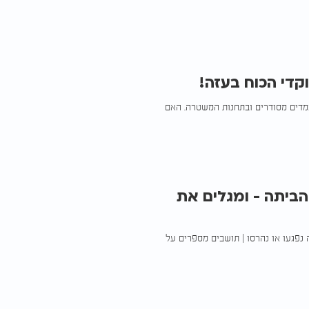
די הכוח בעזה!
דים מסודרים ובתחנות המשטרה. האם
הביתה - ומגלים את
"ם מדווח כי 92% מהמבנים ברצועה נפגעו או נהרסו | תושבים מספרים על