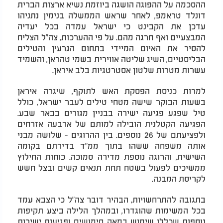
ההסכמה על ההפוגה הושגה ביוזמת נשיא ארצות הברית
דונלד טראמפ, לאחר שראש הממשלה בנימין נתניהו
עדכן את הקבינט כי ישראל עמדה בכל יעדיה
המבצעיים ואף חרגה מהם. על פי ההערכות, צה"ל הצליח
להסיר את האיום המיידי בתחום הגרעין והטילים
הבליסטיים, השיג שליטה אווירית בשמי טהראן, והשמיד
עשרות מטרות שלטון אסטרטגיות בלב איראן.
למרות כניסת הפסקת האש לתוקף, שיגרה איראן
בשעות הבוקר שישה מטחי טילים לעבר ישראל, כולל
טיל שפגע פגיעה ישירה בבניין מגורים בבאר שבע.
הפגיעה הקטלנית הובילה למותם של ארבעה אזרחים
ולפציעתם של 26 נוספים. בין ההרוגים - שלושה מבני
אותה משפחה ששהו בתוך ממ"ד בדירתם בקומה
השישית, והרוגה נוספת מדירה סמוכה. כוחות החילוץ
ממשיכים לפעול בשטח תחת תנאים קשים ובצל חשש
לקריסת המבנה.
בתגובה להתרחשויות, הבהיר דובר צה"ל כי הצבא עמד
בכל המשימות שהוגדרו, ובמהלך הלילה ביצע תקיפות
נוספות שכללו שימוש במאה חימושים ופגיעות ישירות