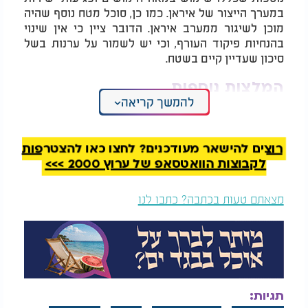
במערך הייצור של איראן. כמו כן, סוכל מטח נוסף שהיה
מוכן לשיגור ממערב איראן. הדובר ציין כי אין שינוי
בהנחיות פיקוד העורף, וכי יש לשמור על ערנות בשל
סיכון שעדיין קיים בשטח.
המלצות נוספות
להמשך קריאה
רוצים להישאר מעודכנים? לחצו כאן להצטרפות
לקבוצות הוואטסאפ של ערוץ 2000 >>>
תיעוד מעזה: השמדת
882 חללים מאז פתיחת
מצאתם טעות בכתבה? כתבו לנו
מחבלים שניסו להימלט
המלחמה: לוחם צה"ל
נהרג בתאונה מבצעית
בבית חאנון
נשיא ארצות הברית מסר כי הפסקת האש נכנסה לתוקף
וקרא לשני הצדדים להימנע מהפרתה. עם זאת, באיראן
נשמעה תגובה מסויגת: שר החוץ האיראני טען כי אין
תגיות:
אישור רשמי להסכם, אך הדגיש שאם ישראל תפסיק