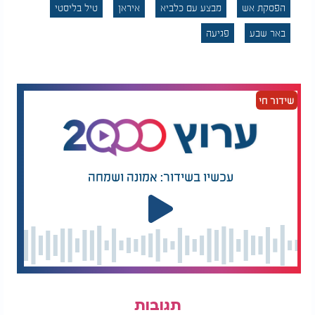
לתקוף, גם איראן תחדל מהתגובה.
הפסקת אש
מבצע עם כלביא
איראן
טיל בליסטי
באר שבע
פגיעה
בישראל מדגישים כי כל הפרה של ההסכמות תיענה
בתגובה חריפה. לצד ההישגים המבצעיים, מציינים
בירושלים את חשיבותה של התמיכה האמריקנית ואת
ההישג המדיני שהושג בתיאום עם וושינגטון. ההנחיות
לאזרחים נותרו בתוקף, וגורמי ביטחון מזהירים
שידור חי
שהרגיעה עדיין שברירית. הפסקת האש הושגה, אך
התשתית למתיחות נותרה קיימת - וכל שינוי בשטח
עשוי להוביל להסלמה מחודשת
עכשיו בשידור: אמונה ושמחה
תגובות