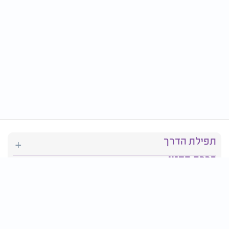
תפילת הדרך
ברכת המזון
יהדות
סידור תפילה
בריאות