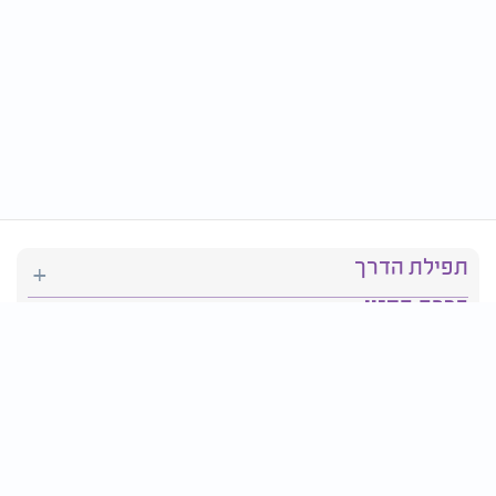
תפילת הדרך
ברכת המזון
יהדות
סידור תפילה
בריאות
חגים ומועדים