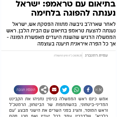
בתיאום עם טראמפ: ישראל
נענתה להפוגה בלחימה
לאחר שארה"ב גיבשה מתווה הפסקת אש, ישראל
נענתה להצעת טראמפ בתיאום עם הבית הלבן. ראש
הממשלה הדגיש שהשגת היעדים מאפשרת הפוגה -
אך כל הפרה איראנית תיענה בעוצמה
עמית רוזנברג
24.06.25 כ"ח סיון התשפ"ה
א
א
הוספת תגובה
אמש כינס ראש הממשלה בנימין נתניהו את הקבינט
המדיני-ביטחוני, בהשתתפות שר הביטחון, הרמטכ"ל
וראש המוסד, והציג בפני השרים את הישגי מבצע "עם
כלביא", שלדבריו עמד בכל יעדיו ואף חרג מהם