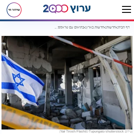
שידור חי
דף הבית
חדשות
חדשות בארץ
בתיאום עם טראמפ: ישראל נענתה להפוגה בלחימה
(צילום: Yair Tirosh/Flash90/Tupungato/shutterstock)