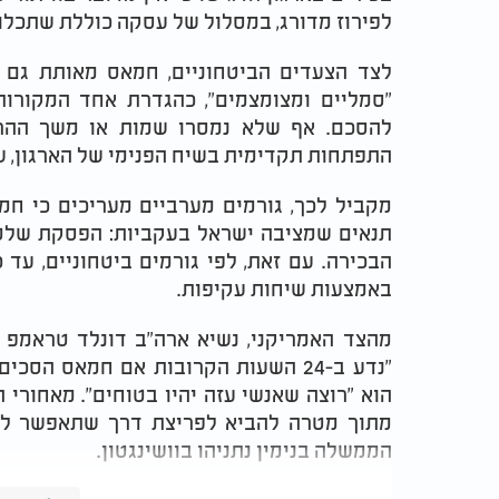
לפירוז מדורג, במסלול של עסקה כוללת שתכלו
לצד הצעדים הביטחוניים, חמאס מאותת גם ע
"סמליים ומצומצמים", כהגדרת אחד המקורו
להסכם. אף שלא נמסרו שמות או משך ההר
התפתחות תקדימית בשיח הפנימי של הארגון, ש
מקביל לכך, גורמים מערביים מעריכים כי ח
תנאים שמציבה ישראל בעקביות: הפסקת שלטונ
הבכירה. עם זאת, לפי גורמים ביטחוניים, עד 
באמצעות שיחות עקיפות.
מהצד האמריקני, נשיא ארה"ב דונלד טראמפ 
"נדע ב-24 השעות הקרובות אם חמאס ה
הוא "רוצה שאנשי עזה יהיו בטוחים". מאחורי 
מתוך מטרה להביא לפריצת דרך שתאפשר לו
הממשלה בנימין נתניהו בוושינגטון.