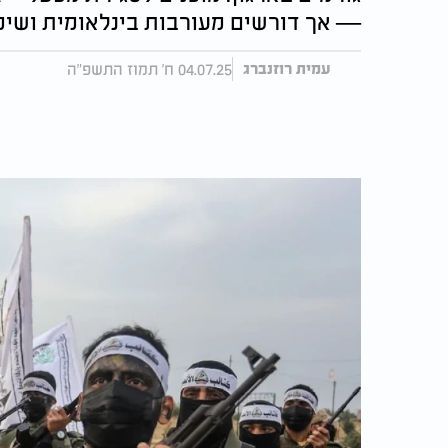
— אך דורשים מעורבות בינלאומית ושימ
04.07.25 ח' תמוז התשפ"ה
עמית רוזנברג