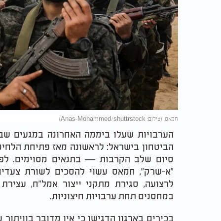
חמאס. (צילום: Anas-Mohammed/shuttrstock)
הערבויות שעלו ביממה האחרונה במגעים שב
הביטחון בישראל: לראשונה מאז פתיחת הלחימה
סיום שלב הקרבות — בתנאים מסוימים. לפי 
"א-שרק", חמאס עשוי להסכים לשורת צעדי
לרצועה, סגירת מתקני ייצור אמל"ח, עצירת
במחסנים תחת ערבויות חיצוניות.
בכירים בארגון הדגישו כי אין מדובר בוויתו