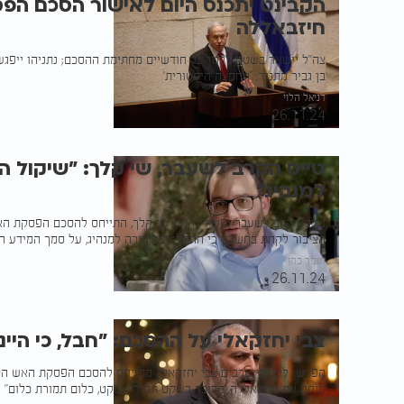
הקבינט יתכנס היום לאישור הסכם ה
חיזבאללה
צה"ל יישאר בשטח לבנון עד חודשיים מחתימת ההסכם; נתניהו ייפג
בן גביר מתנגד: 'החמצה היסטורית'
דניאל הלוי
26.11.24
טייס הקרב לשעבר, שי קלך: "שיקול 
למנהיג"
טייס הקרב לשעבר ופעיל הימין, שי קלך, התייחס להסכם הפסקת האש
הציבור לקחת בחשבון כי ההחלטה שמורה למנהיג, על סמך המידע המ
תומר כהן
26.11.24
צבי יחזקאלי על ההסכם: "חבל, כי היינ
הפרשן לענייני ערבים צבי יחזקאלי, מתייחס להסכם הפסקת האש המ
מוחק את חיזבאללה. מדובר בשקט תמורת שקט, כלום תמורת כלום"