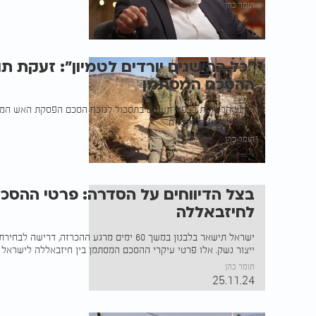
תומר כהן
26.11.24
"כל ההישגים יורדים לטמיון": זעקת ת
ההסכם המסתמן
ראשי הרשויות בצפון זועקים בתסכול לנוכח הסכם הפסקת האש המסתמ
אותנו כברווזים במטווח"
תומר כהן
25.11.24
בצל הדיווחים על הסדרה: פרטי ההסכם
לחיזבאללה
ישראל תישאר בלבנון במשך 60 ימים מרגע ההכרזה, 
ייצור נשק. אלו פרטי עיקרי ההסכם המסתמן בין חיזבאללה לישראל
תומר כהן
25.11.24