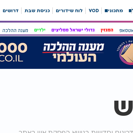
ה
מתכונים
VOD
לוח שידורים
כניסת שבת
דרושים
אטסאפ
המגזין
גדולי ישראל ממליצים
ילדים
מענה ההלכה
ש
דכונים וחדשות בנושא הפסקת אש באתר