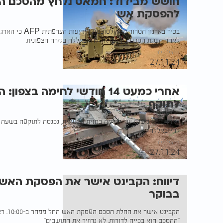
חושש מבידוד: חמאס נלחץ מהסכם הצפ
להפסקת אש
בכיר בארגון הטרור
לאחר השגת הסכם בין ישראל לחיזבאללה בגזרה הצפונית
דניאל הלוי
27.11.24
אחרי כמעט 14 חודשי לחימה ב
לתוקף
לחיזבאללה
דניאל הלוי
27.11.24
דיווח: הקבינט אישר את הפסקת הא
בבוקר
הקבינט 
"ההסכם הוא בכייה לדורות. לא נחזיר את התושבים"