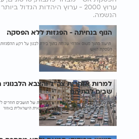
ערוץ 2000 - ערוץ היהדות הגדול 
הנשמה.
הנוף בנחיתה - הפגזות ללא הפסקה
תיעוד מתוך מטוס אזרחי שנוחת בתוך בירת לבנון על רקע ההפגזות
הפסקת האש
אביחי רוזנמן
27.11.24
למרות אזהרות צה"ל והצבא הלבנוני: ת
שבים לבתיהם
עם כניסת הפסקת האש לתוקף, תועדו שיירות של תושבים חוזרים לכ
מפני תחמושת שלא התפוצצה והנוכחות הצבאית הישראלית באזור
דניאל הלוי
27.11.24