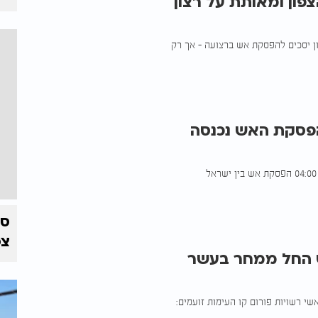
ון ומאותת על רצון
 מסר לסוכנות הידיעות הצרפתית AFP כי הארגון יסכים להפסקת אש ברצועה - אך רק
צפון: הפסקת האש נכנסה
לאחר יותר משנה של לחימה בחזית הצפונית, נכנסה לתוקפה בשעה 04:00 הפסקת אש בין ישראל
צפ
ש החל ממחר בעשר
אישר את החלת הסכם הפסקת האש החל ממחר ב-10:00. ראשי רשויות פורום קו העימות זועמים: