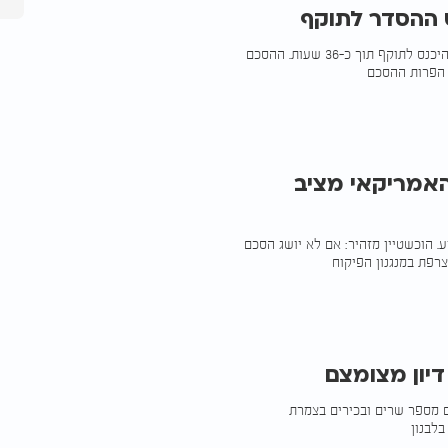
 ההסדר לתוקף
מקורות לבנוניים טוענים כי הפסקת האש בין ישראל ללבנון צפויה להיכנס לתוקף תוך כ-36 שעות. ההסכם
ל הפרות ההסכם
האמריקאי מציב
 הוכשטיין מזהיר: אם לא יושג הסכם
רפת במנגנון הפיקוח
דיון מצומצם
ם מספר שרים ובכירים בצמרת
בלבנון