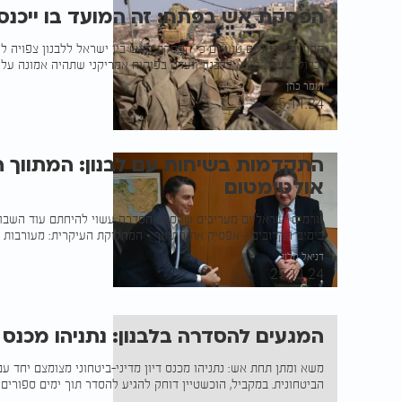
הפסקת אש בפתח: זה המועד בו ייכנס
יכלול בחירת נשיא ללבנון וועדה בפיקוח אמריקני שתהיה אמונה ע
תומר כהן
25.11.24
התקדמות בשיחות עם לבנון: המתווך 
אולטימטום
גורמים ישראליים מעריכים שהסכם הסדרה עשוי להיחתם עוד השבוע.
בימים הקרובים - אפסיק את התיווך • המחלוקת העיקרית: מעורבות צ
דניאל הלוי
25.11.24
המגעים להסדרה בלבנון: נתניהו מכנס 
משא ומתן תחת אש: נתניהו מכנס דיון מדיני-ביטחוני מצומצם יחד ע
הביטחונית. במקביל, הוכשטיין דוחק להגיע להסדר תוך ימים ספורים 