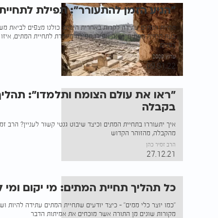
"הגיע הזמן להתעורר": תפילת לתחיית
תחיית המתים עתידה לקרות באחרית הימים: כולנו מצפים לביאת מש
בעת תחיית המתים. ישנה אפילו תפילה מיוחדת לתחיית המתים, איז
בפנים
ערוץ 2000
09.01.22
"ראו את עולם הצומח ותלמדו": תהלי
בקבלה
איך יתעוררו בתחיית המתים וכיצד שיבוט גנטי קשור לעניין? הרב ז
מהקבלה, מהזוהר הקדוש
הרב זמיר כהן
27.12.21
כל תהליך תחיית המתים: מי יקום ומי 
"כמו יוצר כלי ממים" - כיצד יודעים שתחיית המתים עתידה להיות וש
מקורות שונים מן התורה אשר מוכחים את אמיתות הדבר