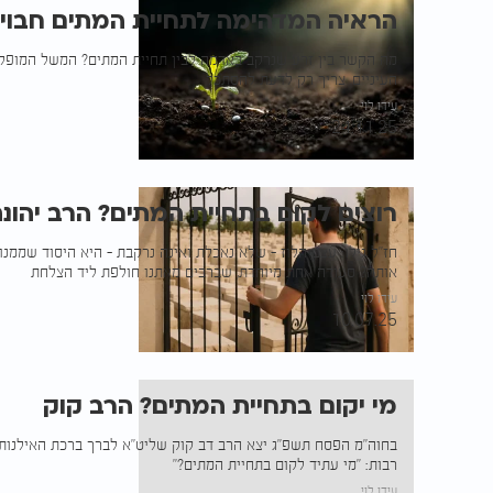
הראיה המדהימה לתחיית המתים חבוי
מה הקשר בין זרע שנרקב באדמה לבין תחיית המתים? המשל המופל
העיניים. צריך רק לדעת להסתכל
עידו לוי
24.11.25
רוצים לקום בתחיית המתים? הרב יהונ
חז"ל גילו: עצם הלוז - שלא נאכלת ואינה נרקבת - היא היסוד שממנ
אותה? סעודה אחת מיוחדת, שברבים מאתנו חולפת ליד הצלחת
עידו לוי
10.07.25
מי יקום בתחיית המתים? הרב קוק
בחוה"מ הפסח תשפ"ג יצא הרב דב קוק שליט"א לברך ברכת האילנ
רבות: "מי עתיד לקום בתחיית המתים?"
עידו לוי