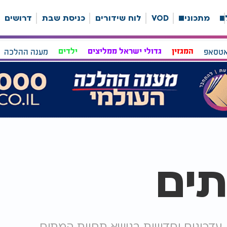
ה
מתכונים
VOD
לוח שידורים
כניסת שבת
דרושים
אטסאפ
המגזין
גדולי ישראל ממליצים
ילדים
מענה ההלכה
תים
 עדכונים וחדשות בנושא תחיית המתים