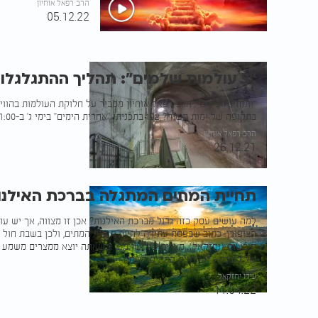
הרב רפאל אוחיון
05.12.22
"5 עולמות שלמים": תהליך ההתגלגלות עד לימות המשיח
"ותחזינה עינינו": הרב רפאל אוחיון מסביר על חלוקת העולמות בהוו
בתקופה של ימות משיח? צפו בתכניתו "אחרית הימים" בימי ג' ב-21:00
הרב רפאל אוחיון
26.12.21
תחיית המתים המתגלה בברכת האילנות
למה עושים עסק כזה גדול מברכת האילנות? אכן זו מצווה, אך יש עו
הציפורן: כתוב שבפסח עתידה להיות תחיית המתים, ולכן בשבת חול 
היבשות (יחזקאל). מצרים פירושו מת, וכשאתה יוצא ממצרים משמע 
של השנה - זו תחיית המתים לשמה.
עידו יחזקאל
11.04.22