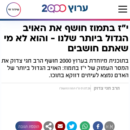
שידור חי
י"ז בתמוז חושף את האויב
דף הבית
יהדות
חגים ומועדים
צום י"ז בתמוז
י"ז בתמוז חושף את האויב הגדול ביותר שלנו - והוא לא מי שאתם חושבים
הגדול ביותר שלנו - והוא לא מי
שאתם חושבים
בתוכנית מיוחדת בערוץ 2000 חושף הרב חגי צדוק את
המסר העמוק של י"ז בתמוז: האויב הגדול ביותר של
האדם נמצא לעיתים דווקא בתוכו.
הרב חגי צדוק
01.07.26 ט"ז תמוז התשפ"ו
א
א
הוספת תגובה