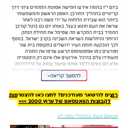
ביום י"ז בתמוז אירעו חמישה אסונות המהווים ציוני דרך
קריטיים בתהליך החורבן. האסון הראשון והמשמעותי
ביותר הוא שבירת הלוחות על ידי משה רבנו לאחר
שראה את העם חוטא בעגל. באותו יום גם בוטל קורבן
התמיד בבית המקדש מה שסימל את תחילת הנתק
הרוחני והיחלשות השראת השכינה בקרב ישראל. בנוסף
לכך הובקעה חומת העיר ירושלים בתקופת בית שני
ופורעים כמו אפוסטומוס הרשע שרפו את התורה
והעמידו צלם בהיכל. אירועים אלו אינם רק היסטוריה
אלא הם באים ללמד אותנו שיעור עמוק על הידרדרות
הנובעת מניתוק ערכי. כאשר אנו מתמקדים בחטא העגל
להמשך קריאה
אנו נדרשים להבין מה עמד מאחוריו שכן כיום איננו
בונים עגלי זהב אך הלקח נותר רלוונטי עבורנו באותה
המידה.
רוצים להישאר מעודכנים? לחצו כאן להצטרפות
המלצות נוספות
לקבוצות הוואטסאפ של ערוץ 2000 >>>
מצאתם טעות בכתבה? כתבו לנו