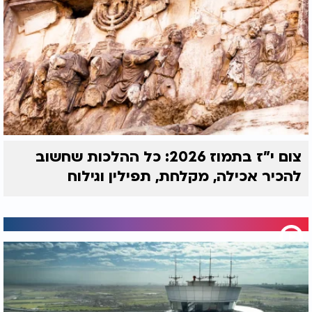
אנוכיות וריכוז עצמי שהובילו לשנאת חינם. י"ז בתמוז
מזכיר לנו כי אנו יכולים לצאת מהקופסה של ההרגלים
הישנים ולקחת אחריות על חיינו. על ידי התמדה ועבודה
נכונה אנו בונים מערכת שתייצר לנו חיים טובים יותר
שבהם הנשמה היא זו שמנהיגה את הדרך אל ההצלחה
והטוב.
האזינו לתוכניתו המלאה של הרב חגי צדוק:
צום י"ז בתמוז 2026: כל ההלכות שחשוב
להכיר אכילה, מקלחת, תפילין וגילוח