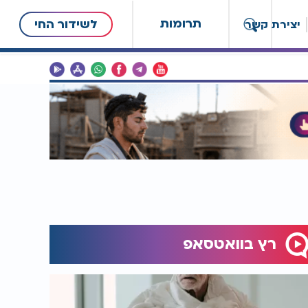
תרומות
לשידור החי
יצירת קשר
רץ בוואטסאפ