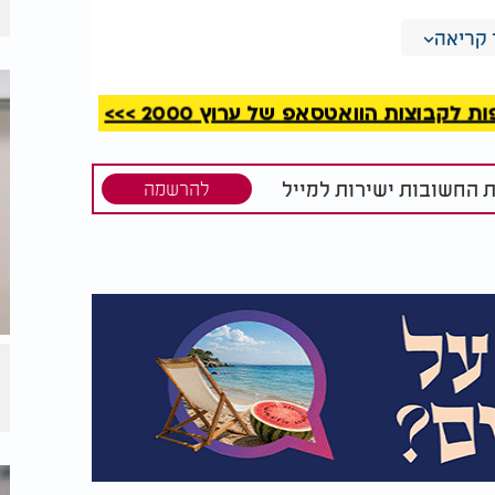
קריאה
פינג", כלומר קמפינג יוקרתי, עם דגש על
זציה.
קבוצות הוואטסאפ של ערוץ 2000 >>>
בבית עצמו יש חדר מרכזי עם מיטה זוגית, מקלחת ושירותים, טלוויזיה עם מכשיר DVD
ה למים.
ת החשובות ישירות למייל
להרשמה
מדי, ובשלב מסוים אף תהה אם החוויה כולה
סתיימה ללא אירועים חריגים.
רפתקנית ומעט מאיימת בו זמנית. זה כנראה
 יוצאי דופן ומלהיות רחוקים מהציוויליזציה