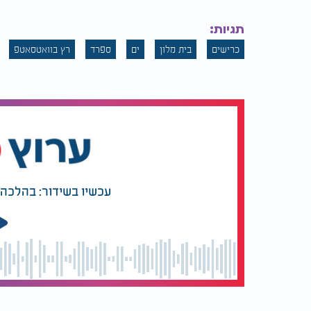
תגיות:
כרישים
בית מלון
ים
ספרד
רץ בוואטסאטפ
עכשיו בשידור: בהלכה 