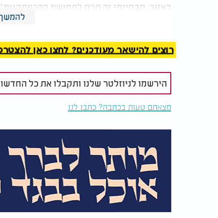
באזור. מבחינתי זה תרם לתחושת ההרפתקנות".
להמשך 
באתר הרשמי של המקום הוא מוגדר כ"חוויית גלמ
שהות מבודדת בלב הים, ללא חשמל וללא ציווילי
רוצים להישאר מעודכנים? לחצו כאן להצטרפות ל
וסרטים, מטבחון, קיאק ומרפסת עם יציאה ישיר
הירשמו לניוזלטר שלנו ותקבלו את כל החדשו
הולגדו סיפר כי במהלך השהות הים היה סוער ל
מצאתם טעות בכתבה? כתבו לנו
שווה את המאמץ. למרות זאת, לדבריו, השהות ה
בסיום הביקור סיכם: "החוויה הרגישה שלווה, ה
מתאים ביותר לאנשים הרפתקנים שנהנים מיעדים
לזמן מה".