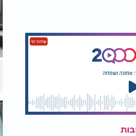
ק לשורשים איתנים, לטיפוח ולסביבה שתאפשר לו
צורך במסגרת איסור "בל תשחית", חז"ל הרחיבו
שאבי העולם. לאורך הדורות ראו חכמי ישראל
 כפי שאמרו חז"ל: "כשם שמצאתי נטיעות
שידור חי
נחומא). בכך מעניקה היהדות מבט הרואה
לא בעיקר חובה מוסרית ורוחנית.
: אמונה ושמחה
בות