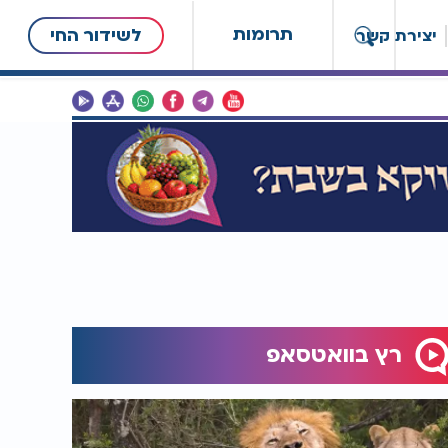
תרומות
לשידור החי
יצירת קשר
רץ בוואטסאפ