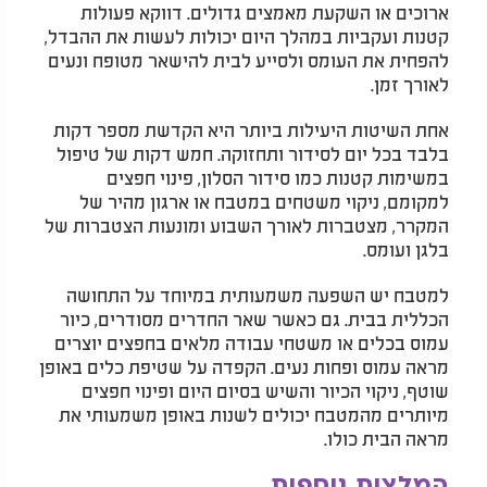
ארוכים או השקעת מאמצים גדולים. דווקא פעולות
קטנות ועקביות במהלך היום יכולות לעשות את ההבדל,
להפחית את העומס ולסייע לבית להישאר מטופח ונעים
לאורך זמן.
אחת השיטות היעילות ביותר היא הקדשת מספר דקות
בלבד בכל יום לסידור ותחזוקה. חמש דקות של טיפול
במשימות קטנות כמו סידור הסלון, פינוי חפצים
למקומם, ניקוי משטחים במטבח או ארגון מהיר של
המקרר, מצטברות לאורך השבוע ומונעות הצטברות של
בלגן ועומס.
למטבח יש השפעה משמעותית במיוחד על התחושה
הכללית בבית. גם כאשר שאר החדרים מסודרים, כיור
עמוס בכלים או משטחי עבודה מלאים בחפצים יוצרים
מראה עמוס ופחות נעים. הקפדה על שטיפת כלים באופן
שוטף, ניקוי הכיור והשיש בסיום היום ופינוי חפצים
מיותרים מהמטבח יכולים לשנות באופן משמעותי את
מראה הבית כולו.
המלצות נוספות