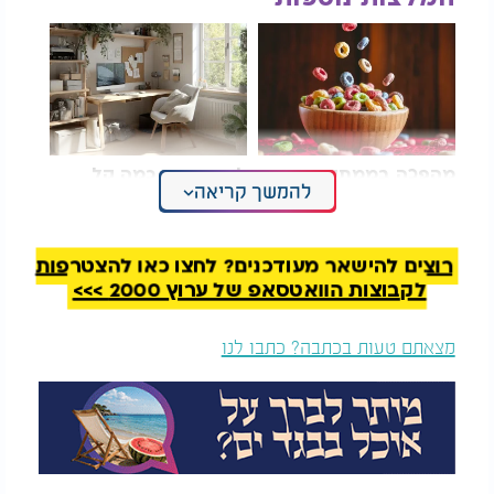
מהפכה בממתקים: צבע
לא תאמינו כמה קל
להמשך קריאה
המאכל שכולנו אכלנו -
לעצב פינת עבודה נוחה
מסולק מהמדפים
בתקציב נמוך
תחום נוסף שמשפיע על תחושת הסדר הוא הכביסה.
רוצים להישאר מעודכנים? לחצו כאן להצטרפות
ערימות בגדים שמצטברות במהירות יוצרות עומס
לקבוצות הוואטסאפ של ערוץ 2000 >>>
ומקשות על ההתנהלות היומיומית. הפעלה סדירה של
מכונת כביסה וקיפול הבגדים בזמן מאפשרים לשמור
מצאתם טעות בכתבה? כתבו לנו
על סדר בחדרים ולהימנע מהצטברות מיותרת של
מטלות.
גם הרצפה אינה מחייבת שטיפה יומיומית כדי להיראות
נקייה. טאטוא קצר מדי יום או אחת ליומיים מסייע
בהסרת אבק ולכלוך ומונע את הצטברותם. בעת שטיפת