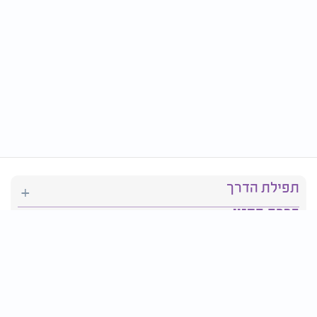
תפילת הדרך
ברכת המזון
יהדות
סידור תפילה
בריאות
חגים ומועדים