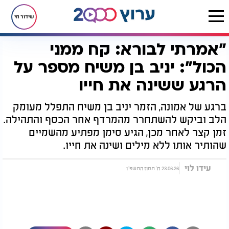
שידור חי
"אמרתי לבורא: קח ממני
דף הבית
יהדות
"אמרתי לבורא: קח ממני הכול": יניב בן משיח מספר על הרגע ששינה את חייו
הכול": יניב בן משיח מספר על
הרגע ששינה את חייו
ברגע של אמונה, הזמר יניב בן משיח התפלל מעומק
הלב וביקש להשתחרר מהמרדף אחר הכסף והתהילה.
זמן קצר לאחר מכן, הגיע סימן מפתיע מהשמיים
שהותיר אותו ללא מילים ושינה את חייו.
עידו לוי
23.06.26 ח' תמוז התשפ"ו