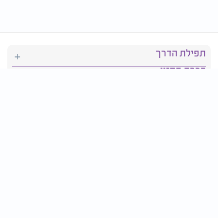
תפילת הדרך
ברכת המזון
יהדות
סידור תפילה
בריאות
חגים ומועדים