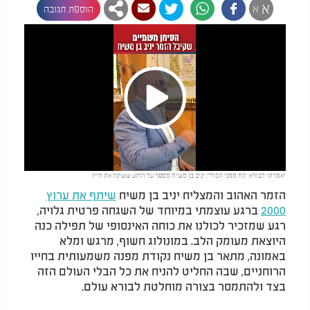
א
א
הוספת תגובה
Play
"אמרתי לבורא: קח ממני הכול": יניב בן משיח מספר על הרגע ששינה את חייו
Video
הזמר האהוב והמצליח יניב בן משיח
שיתף את ערוץ
2000
ברגע עוצמתי במיוחד של השגחה פרטית גלויה,
רגע שמזכיר לכולנו את כוחה האינסופי של תפילה כנה
היוצאת מעומק הלב. במונולוג חשוף, מרגש ומלא
באמונה, מתאר בן משיח נקודת מפנה משמעותית בחייו
הרוחניים, שבה החליט להניח את כל הבלי העולם הזה
בצד ולהתמסר בצורה מוחלטת לבורא עולם.