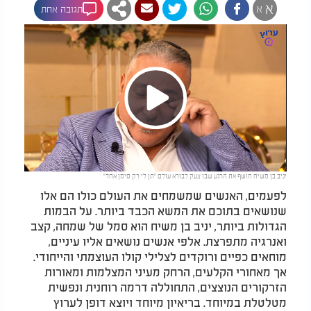
א
א
תגובה אחת
Play
יניב בן משיח חושף את הרגע שבו צעק לבורא עולם "תן לי רק סימן אחד"
Video
לפעמים, האנשים שמשמחים את העולם כולו הם אלו
שנושאים בתוכם את המשא הכבד ביותר. על הבמות
הגדולות ביותר, יניב בן משיח הוא סמל של שמחה, קצב
ואנרגיה מתפרצת. אלפי אנשים נושאים אליו עיניים,
מוחאים כפיים ורוקדים לצלילי קולו העוצמתי והייחודי.
אך מאחורי הקלעים, הרחק מעיני המצלמות ומאורות
הזרקורים הנוצצים, התחוללה דרמה רוחנית ונפשית
מטלטלת במיוחד. בריאיון מיוחד ויוצא דופן לערוץ