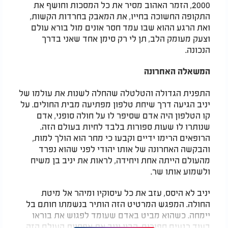
2000, הזמר האהוב מסיר את כל המסכות וחושף את
התקופה החשוכה בחייו, את המאבק בחרדות הקשות,
ואת הרגע ההוא שבו עמד חסר אונים מול בורא עולם
וצעק מעומק הלב, תן לי רק סימן אחד שאני בדרך
הנכונה.
המשאלה האחרונה
התפנית הגדולה והטלטלה שהחלה לשנות את עולמו של
יניב הגיעה דרך שיחת טלפון מפתיעה מבית החולים. על
קו הטלפון היה אדם שסיפר לו על חולה סופני, אדם
שנותרו לו שעות ספורות בלבד לחיות בעולם הזה.
הרופאים הרימו ידיים וקבעו כי מחר הוא הולך למות,
והבקשה האחרונה של אותו יהודי לפני שהוא נפרד
מהעולם הייתה אחת ויחידה, לראות את יניב בן משיח
ולשמוע אותו שר.
יניב לא היסס, עזב את כל עיסוקיו ומיהר אל מיטת
החולה. המפגש המרטיט הזה הותיר בנשמתו חותם בל
יימחה. כשהוא מביט באדם שעומד לפגוש את בוראו
בעוד רגעים ספורים, הבין יניב את אפסיות העולם הזה