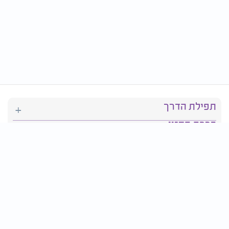
תפילת הדרך
ברכת המזון
יהדות
סידור תפילה
בריאות
חגים ומועדים