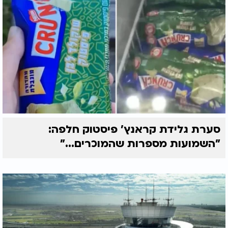
כעת משמעות עמוקה בהרבה. לצד התמיכה של משה,
מדגיש יניב את העמידה האיתנה של אשתו יעל,
"הלביאה של הבית", העוגן האמיתי והברכה של חייו,
שנתנה לו את הכוח לעמוד בכל הניסיונות הקשים.
הקול ששייך לבורא עולם
כיום, יניב בן משיח מסתכל על חייו ועל הקריירה
המפוארת שלו ממקום שונה לחלוטין, מקום המלא
בענווה ובשפלות רוח. הוא מבין בצורה עמוקה כי
הכישרון הנדיר והקול העוצמתי שניתנו לו אינם שייכים
סערת גלידת קראנץ' פיסטוק חלפה:
לו כלל, אלא הם פיקדון יקר ערך שהופקד בידיו מאת
"השמועות מספרות שהמוכרים..."
הבורא יתברך. תפקידו היחיד בעולם הוא להשתמש
במתנה הזו כדי להוסיף קדושה, לקרב לבבות לאבינו
שבשמים, ולשמח את עם ישראל מתוך
טהרה
ואמת.
הוא מצהיר בביטחון מלא ובנחרצות כי ביום שבו ירגיש
חלילה שתחושת הגאווה או היוהרה משתלטת עליו, הוא
יפרוש מיד מהשירה ללא שום היסוס. המפגשים
המטלטלים עם החולים וההבנה המהירה של כמה מהר