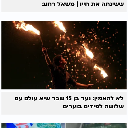
להתחייבויות קודמות, התקשרו מרצונם החופשי וביקשו
ששינתה את חייו | משאל רחוב
לשנות את אופי האירוע.
כולם ביקשו להפוך את האירוע שלהם לנפרד ולערוך
מחיצה. יניב מתאר זאת כנס גלוי והשגחה פרטית
מוחשית מול עיניו, דבר שלא ניתן להסביר בשום דרך
אנושית או טבעית. בורא עולם הראה לו בצורה הברורה
ביותר שהוא שומע את זעקתו ומנהיג את עולמו.
באותה תקופה מורכבת של מעבר, זכה יניב לתמיכה
גדולה ומפתיעה מחברו הקרוב, הזמר משה פרץ. משה,
שמכיר את יניב ואת עולמו הפנימי, חיזק את ידיו בצורה
יוצאת דופן. הוא אמר לו בהתרגשות כי הוא עשה את
הצעד הכי טוב והכי נכון בחיים שלו, ובירך אותו שתהיה
לו ברכה ענקית ועצומה בזכות הבחירה האמיצה הזו
בקדושה.
לא להאמין: נער בן 15 שבר שיא עולם עם
שלושה לפידים בוערים
יניב מציין בריאיון ביראת כבוד כי משה פרץ הוא הזמר
היחיד מהמגזר הכללי שאותו הוא ממשיך לארח
בהופעותיו המיוחדות, והשניים אף מבצעים יחד על
הבמות את שירם המשותף "ואחרי ככלות הכל", שקיבל