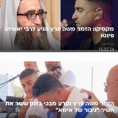
מקסיקו: הזמר משה פרץ הגיע לרבי יאשיהו
פינטו
ישי דריקס
15.02.24
הזמר משה פרץ נקרע מבכי בזמן ששר את
השיר "גיבור של אימא"