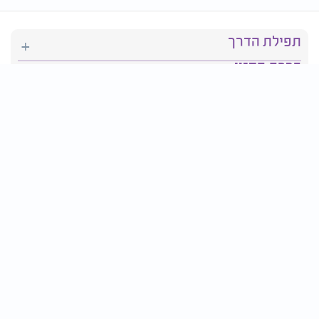
תפילת הדרך
ברכת המזון
יהדות
סידור תפילה
בריאות
חגים ומועדים
פרטים ליצירת קשר: