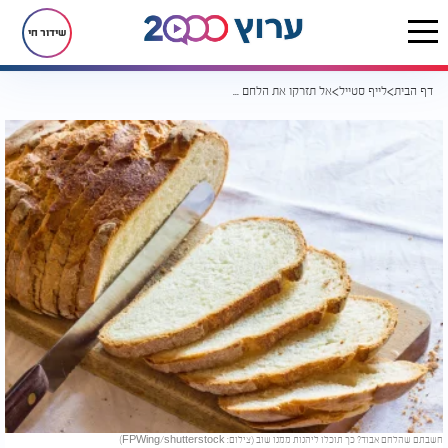
שידור חי
דף הבית
לייף סטייל
אל תזרקו את הלחם היבש: הטריק הפשוט שיכול להפתיע אתכם
חשבתם שהלחם אבוד? כך תוכלו ליהנות ממנו שוב (צילום: FPWing/shutterstock)