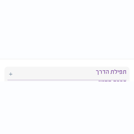
תפילת הדרך
ברכת המזון
יהדות
סידור תפילה
בריאות
חגים ומועדים