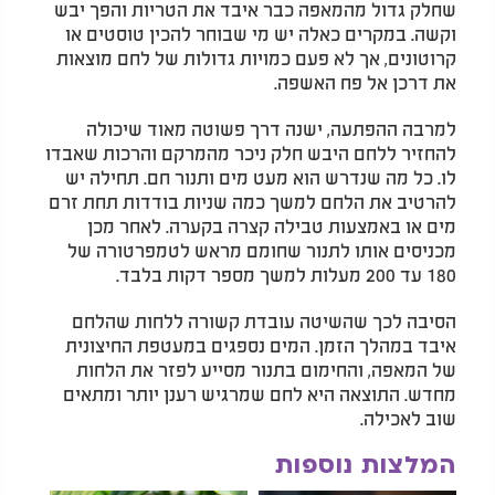
שחלק גדול מהמאפה כבר איבד את הטריות והפך יבש
וקשה. במקרים כאלה יש מי שבוחר להכין טוסטים או
קרוטונים, אך לא פעם כמויות גדולות של לחם מוצאות
את דרכן אל פח האשפה.
למרבה ההפתעה, ישנה דרך פשוטה מאוד שיכולה
להחזיר ללחם היבש חלק ניכר מהמרקם והרכות שאבדו
לו. כל מה שנדרש הוא מעט מים ותנור חם. תחילה יש
להרטיב את הלחם למשך כמה שניות בודדות תחת זרם
מים או באמצעות טבילה קצרה בקערה. לאחר מכן
מכניסים אותו לתנור שחומם מראש לטמפרטורה של
180 עד 200 מעלות למשך מספר דקות בלבד.
הסיבה לכך שהשיטה עובדת קשורה ללחות שהלחם
איבד במהלך הזמן. המים נספגים במעטפת החיצונית
של המאפה, והחימום בתנור מסייע לפזר את הלחות
מחדש. התוצאה היא לחם שמרגיש רענן יותר ומתאים
שוב לאכילה.
המלצות נוספות