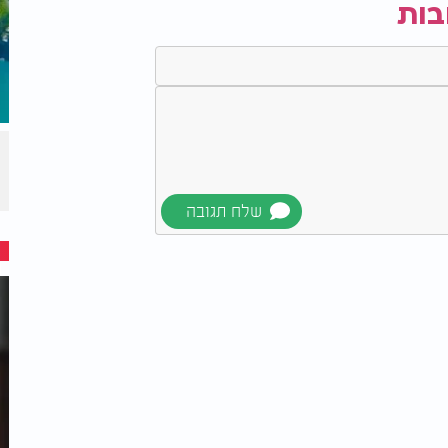
בות
יעת לגוף להאט עוד יותר את חילוף החומרים
 למינימום ולהאריך משמעותית את משך
ות הממושכת לרעב אצל איזופודים ממעמקי
ה של האקדמיה הסינית למדעים, המחבר הראשון
דרך שבה החיים מאזנים בין צמיחה לבין
 עדיין נותרו שאלות פתוחות. האיזופודים
 מהמסקנות מבוסס על בדיקות מולקולריות
יוחד: יצור שחי באחת הסביבות הקשות ביותר
לו לשרוד שנים של רעב, בין היתר בזכות גן