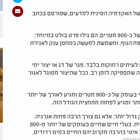
 של האקדמיה הסינית למדעים, שפורסם בכתב
כשהחוקרים בחנו איזופוד ענק שנאסף מעומק של כ-900 מטרים, הם גילו פרט בולט במיוחד:
פח הגוף, ומשמשת למעשה כמחסן ענק לאגירת
לעיתים רחוקות בלבד. פגר של דג או יצור ימי
 שמספיקה לזמן רב. ככל שהיצור מסוגל לאגור
החוקרים השוו בין שני מיני איזופודים. האחד חי בעומק של כ-900 מטרים ומגיע לאורך של יותר
דול יותר, אלא גם צורך הרבה פחות אנרגיה.
למעשה, חילוף החומרים שלו איטי בצורה קיצונית. בעלי חיים שחיים בעומקים של יותר מ-800
איטי בהרבה מקרוביהם החיים במים רדודים,
מיוחד.