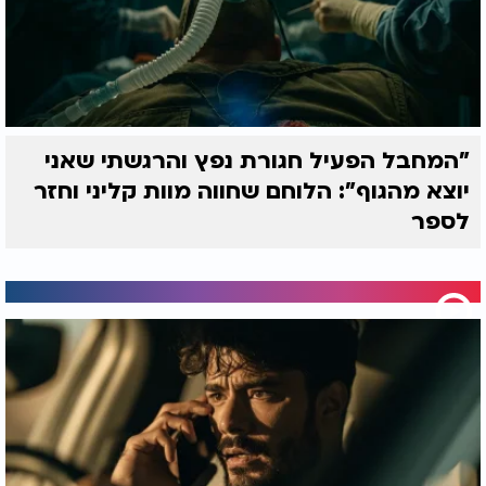
רווחה עצומה שאי אפשר לתאר במילים. הוא הרגיש
כיצד כל המועקה והכובד הפיזי יוצאים מגופו, והנשימה
החלה לחזור אליו כסדרה.
לאחר שהבריא כנגד כל הסיכויים הרפואיים, החליט ציון
להקדיש את המשך חייו להפצת נס ההצלה שלו. הוא
"המחבל הפעיל חגורת נפץ והרגשתי שאני
קיבל על עצמו בלי נדר לקרוא את מזמור לתודה בכל
יום וללמד את הרבים שאין עוד מלבדו כפשוטו. המסר
יוצא מהגוף": הלוחם שחווה מוות קליני וחזר
הברור שלו לציבור הצופים של ערוץ 2000 הוא שיש
לספר
בעל הבית אחד לעולם, אשר מנהל את הכל בהשגחה
פרטית מדויקת, וגם ברגעים החשוכים ביותר, האמונה
הטהורה יכולה לקרוע את כל הגזירות ולפתוח שערי
שמים.
צפו בראיון המלא.