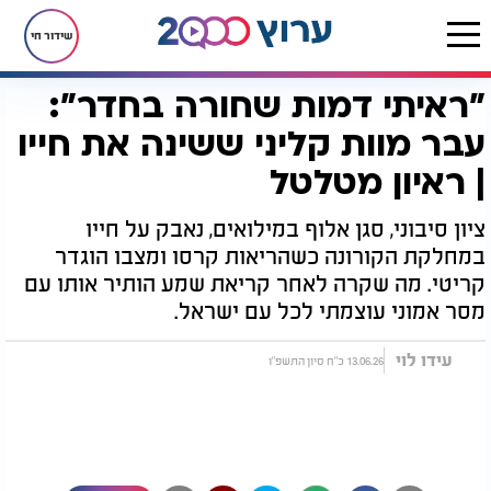
שידור חי
"ראיתי דמות שחורה בחדר":
דף הבית
יהדות
ערוץ 2000
סדרות הדיגיטל של ערוץ 2000
בין חיים למוות
"ראיתי דמות שחורה בחדר": עבר מוות קליני ששינה את חייו | ראיון מטלטל
עבר מוות קליני ששינה את חייו
| ראיון מטלטל
ציון סיבוני, סגן אלוף במילואים, נאבק על חייו
במחלקת הקורונה כשהריאות קרסו ומצבו הוגדר
קריטי. מה שקרה לאחר קריאת שמע הותיר אותו עם
מסר אמוני עוצמתי לכל עם ישראל.
עידו לוי
13.06.26 כ"ח סיון התשפ"ו