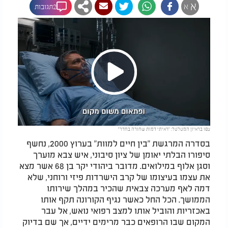
א
א
2תגובות
Play
צפו בראיון המטלטל: "ראיתי דמות שחורה בחדר"
Video
בסדרה המרגשת "בין חיים למוות" בערוץ 2000, נחשף
סיפורו הבלתי יאומן של ציון סיבוני, איש צבא מוערך
וסגן אלוף במילואים. מדובר ביהודי יקר בן 68 אשר מצא
את עצמו בעיצומו של קרב הישרדות פיזי ורוחני, שלא
דמה לאף מערכה צבאית שהכיר במהלך שירותו
הממושך. הכל החל כאשר נגיף הקורונה תקף אותו
באכזריות והוביל אותו למצב רפואי נואש, אל עבר
המקום שבו הרופאים כבר מרימים ידיים, אך שם בדיוק