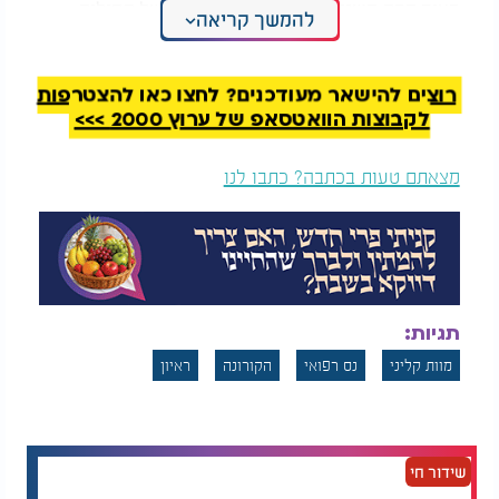
בעוד הבת השנייה, דקלה, מקימה חמ"ל של תפילות
להמשך קריאה
וניהול לוגיסטי ממש בכניסה למחלקה הפנימית.
קריאת שמע והופעת הדמות המסתורית
רוצים להישאר מעודכנים? לחצו כאן להצטרפות
הדרמה הרוחנית הגיעה לשיאה הבלתי נתפס בשעת
לקבוצות הוואטסאפ של ערוץ 2000 >>>
לילה מאוחרת, בסביבות השעה אחת עשרה בלילה. ציון
הרגיש כי כוחותיו הפיזיים אזלו לחלוטין והנשימה הפכה
מצאתם טעות בכתבה? כתבו לנו
למשימה כמעט בלתי אפשרית. מתוך אותה נקודת שבר,
הוא אסף את שארית כוחותיו וקרא קריאת שמע על
המיטה בכוונה עצומה, תוך שהוא מפקיד את נשמתו
באופן מוחלט בידי בורא עולם.
תגיות:
מוות קליני
נס רפואי
הקורונה
ראיון
שידור חי