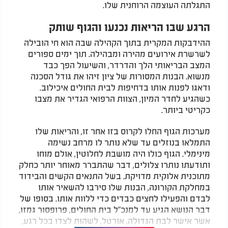
התגלתה העוצמה הרוחנית שלו.
הרגע שבו הריאות נכנעו והגוף שותק
ההידבקות המקרית בתוך הקהילה שבה הוא חי הובילה
לשרשרת אירועים מהירה ומבהילה. תוך ימים ספורים
המצב הבריאותי הלך והדרדר, והשיעול הפך כבד
מנשוא. הבנות המסורות של ציון זיהו את גודל הסכנה
ודאגו לפנות אותו בדחיפות לבית החולים איכילוב.
כשהגיע לחדר המיון, הצוות הרפואי הגדיר את מצבו
כקריטי ביותר.
מערכות הגוף החלו לקרוס בזו אחר זו, והריאות שלו
התמלאו בנוזלים עד שלא נותר לו מרחב נשימה
מינימלי. הגוף כולו היה מושבת לחלוטין, אולם מוחו
ותודעתו נותרו צלולים, דבר שהתברר מאוחר יותר כחלק
מתוכנית אלוקית מדויקת. בשל התנאים הקשים והבידוד
במחלקת הקורונה, הבנות שלו סירבו להשאיר אותו
לבדם והפעילו לחצים כבדים כדי ללוות אותו. בסופו של
דבר הנושא הגיע עד למנכ"ל בית החולים, פרופסור גמזו,
אשר אישר לבת הגדולה, אורטל, לשהות לצדו בכל רגע,