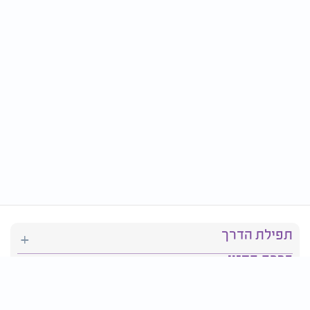
תפילת הדרך
ברכת המזון
יהדות
סידור תפילה