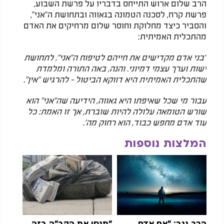
הרב שלום ארוש התייחס בדבריו על פרשת השבוע,
פרשת קרח, לסכנה הטמונה בגאווה ובתחושת ה"אני",
והסביר כיצד מחלוקת וחוסר שלום מרחיקים את האדם
מהתכלית האמיתית:
"בני אדם מקדישים את חייהם לטיפוח ה"אני", לתחושת
ישות וערך עצמי דמיוני. והנה, באה התורה ומלמדת
שהתכלית האמיתית היא דווקא הביטול - להרגיש "אין".
עבור מי שכל שאיפתו היא גאווה, הידיעה שה"אני" הוא
שורש הטומאה עלולה להיות שוברת, אך זו האמת: כל
עוד אדם מחפש כבוד, הוא רחוק מה'.
המלצות נוספות
הרב נגר: "אם אדם
"תנסו את הקב"ה בזה