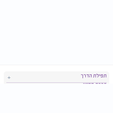
תפילת הדרך
ברכת המזון
יהדות
סידור תפילה
בריאות