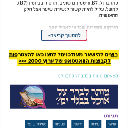
כמו ברזל, B7 וויטמינים שונים. מחסור בביוטין (B7),
למשל, עלול להיות קשור לנשירת שיער אצל חלק
מהאנשים.
הירקות והפירות שכדאי לאכול יותר
להמשך קריאה
פלפלים צבעוניים עשירים בוויטמין C, המסייע בייצור
קולגן ובספיגת ברזל. גם פירות יער כמו תותים,
אוכמניות ופטל (יש לבדוק אותם מבחינת טיב
רוצים להישאר מעודכנים? לחצו כאן להצטרפות
הכשרות) מספקים לגוף נוגדי חמצון שעוזרים להגן על
לקבוצות הוואטסאפ של ערוץ 2000 >>>
התאים מפני נזקים.
מצאתם טעות בכתבה? כתבו לנו
תרד נחשב לאחד המזונות החשובים לבריאות השיער
בזכות תכולת הברזל הגבוהה שלו. מחסור בברזל הוא
אחד הגורמים הנפוצים לדלילות ונשירה, במיוחד אצל
נשים.
המלצות נוספות
תגיות:
שיער
פירות
ירקות
קטניות
נשירת שיער