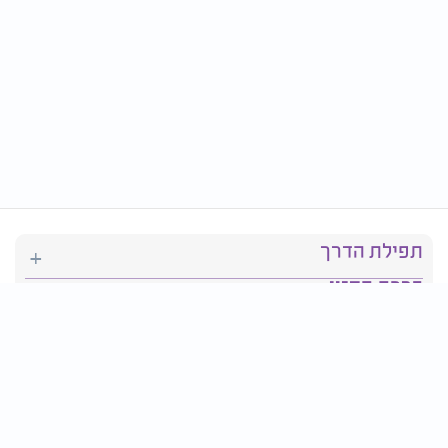
תפילת הדרך
ברכת המזון
יהדות
סידור תפילה
בריאות
חגים ומועדים