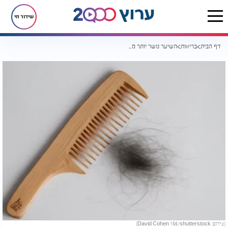
שידור חי
דף הבית
בריאות
השיער נושר יותר מהרגיל? ייתכן שהתשובה נמצאת דווקא בצלחת שלכם
(צילום: David Cohen 156/shutterstock)