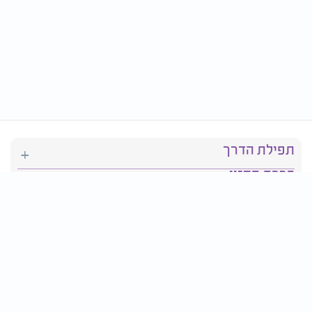
תפילת הדרך
ברכת המזון
יהדות
סידור תפילה
בריאות
חגים ומועדים