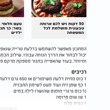
50 דקות ויש לכם ארוחה
טעם חלומי ב
טבעונית מושלמת לכל
בשר: כך תכי
המשפחה
ילדים
המתכון מאפשר להשתמש בדלעת טרייה שנאפתה 
יכול לבחור את הדרך הנוחה עבורו. שילוב הכמ
ומיוחד, בעוד שהאפייה בתנור מספקת מרקם פרי
רכיבים
1 כוס מחית דלעת משימורים או 650 גרם דלעת טרייה
1 כף שמן זית ועוד מעט לשימון התבנית
½ כוס גרגרי חומוס שהושרו לילה במים
1 שן שום פרוסה
1 כפית מלח
1 כפית גדושה כמון