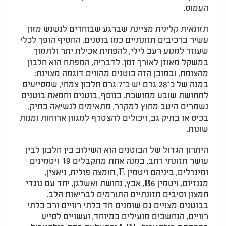
העמוס.
תזונאית קלינית מציינת שברגע שבוחרים לנשנש מזון
עשיר ברכיבים תזונתיים כמו בוטנים, החטיף הופך לכלי
שעוזר למנוע רעב לילי, להפחית אכילת יתר ולתמוך
במשקל מאוזן לאורך זמן. לדבריה, המפתח הוא חלבון
מהצומח, ובמובן הזה בוטנים מהווים דוגמה מצוינת:
במנה של כ־28 גרם יש כ־7 גרם חלבון צמחי, שמסייעים
לתחושת שובע ממושכת. בנוסף, בוטנים וחמאת בוטנים
נשמרים היטב מחוץ למקרר, מתאימים לנשיאה בתיק,
בכיס או בתיק גב, ויכולים להצטרף למגוון ארוחות ומנות
שונות.
היתרון הגדול של הבוטנים הוא השילוב בין חלבון לבין
עושר תזונתי רחב. במנה אחת מתקבלים 19 ויטמינים
ומינרלים, ביניהם ויטמין
E
, חומצה פולית, ניאצין,
מגנזיום, ויטמין
B6
, אבץ, נחושת ואשלגן, יחד עם נוגדי
חמצון וסיבים תזונתיים התורמים לבריאות הלב.
בבוטנים מצויים גם שומנים חד בלתי רוויים ורב בלתי
רוויים, הנחשבים מועילים במיוחד, ועשויים לסייע