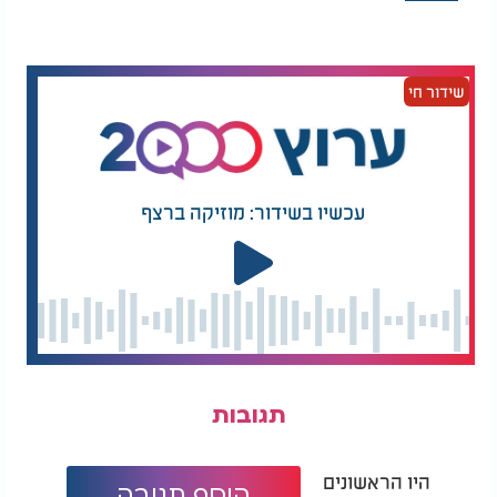
גם בתחום מניעת סוכרת מסוג 2, לבוטנים יש מקום של
כבוד. נמצא כי החלפת מנה של חלבון מן החי במנה של
חלבון צמחי, כמו בוטנים או חמאת בוטנים, עשויה
שידור חי
להפחית את הסיכון להתפתחות המחלה. מחקר גדול
נוסף מצא כי נשים שצרכו חמאת בוטנים נהנו מירידה
של כ־21 אחוז בסיכון לסוכרת מסוג 2.
לבסוף, מחקרים מצביעים על כך שהרכיבים הפעילים
עכשיו בשידור: מוזיקה ברצף
בבוטנים, במיוחד ניאצין וויטמין
E
, עשויים לתרום גם
לשמירה על תפקוד המוח. רמות טובות של ויטמין
E
בתזונה נקשרו בהאטת ההחמרה התפקודית אצל חולים
באלצהיימר, ולכן שילוב בוטנים כחלק מתפריט יומי
מאוזן עשוי להוות נדבך נוסף בשמירה על בריאות המוח
והזיכרון עם הגיל.
תגובות
היו הראשונים
הוסף תגובה