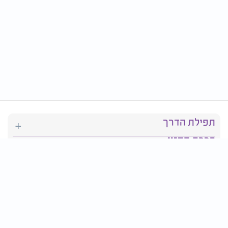
תפילת הדרך
ברכת המזון
יהדות
סידור תפילה
בריאות
חגים ומועדים