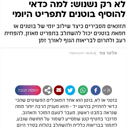
לא רק נשנוש: למה כדאי
להוסיף בוטנים לתפריט היומי
תזונאים מסבירים כיצד שילוב יומי של בוטנים או
חמאת בוטנים יכול להשתלב בתפריט מאוזן, להפחית
רעב ולתרום לבריאות הגוף לאורך זמן
אלעד צור
26.05.26 י' סיון התשפ"ו
א
א
הוספת תגובה
בוטני או לא, בוטן הוא אחד המאכלים הפשוטים שהכי
כדאי להחזיק בהישג יד - והוא מעניק הרבה יותר ממה
שנראה במבט ראשון. מעבר לטעם המוכר והאהוב,
מדובר בחטיף קטן שמסייע לשמור על תחושת שובע,
לתמוך בבריאות כללית ולהשתלב בקלות בסדר היום