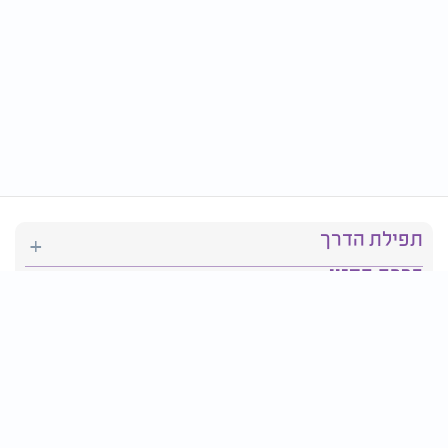
תפילת הדרך
ברכת המזון
יהדות
סידור תפילה
בריאות
חגים ומועדים