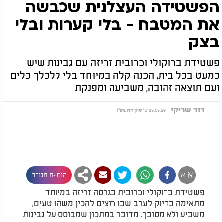
הפשטידה העצלנית שכבשה
את המטבח - בלי קערות ובלי
בצק
פשטידת ברוקולי וכרובית זריזה עם גבינות שיש
כמעט בכל בית, הכנה קלה במיוחד בלי ללכלך כלים
ועם תוצאה זהובה, משביעה ומפנקת
דוד שריקי
25.05.26 ט' סיון התשפ"ו
א
א
הוספת תגובה
פשטידת ברוקולי וכרובית בגרסה זריזה במיוחד
מתאימה בדיוק לערב שבו רוצים להכין משהו טעים,
משביע ולא מסובך. מדובר במתכון שמבוסס על גבינות