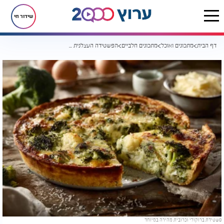
שידור חי
דף הבית
מתכונים ואוכל
מתכונים חלביים
הפשטידה העצלנית שכבשה את המטבח - בלי קערות ובלי בצק
פשטידת ברוקולי וכרובית מהירה במיוחד