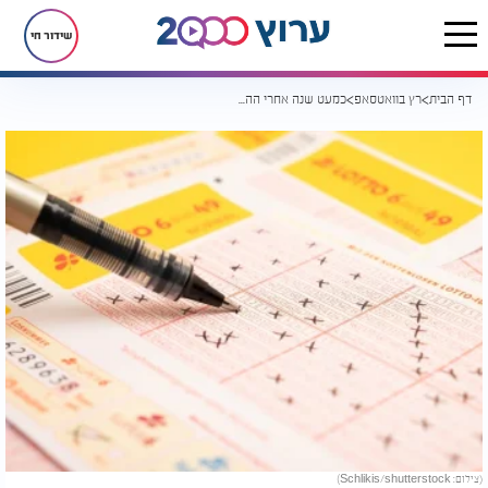
שידור חי
דף הבית
רץ בוואטסאפ
כמעט שנה אחרי ההגרלה: הזוכה ב־100 מיליון דולר עדיין לא הגיע לקחת את הכסף
(צילום: Schlikis/shutterstock)