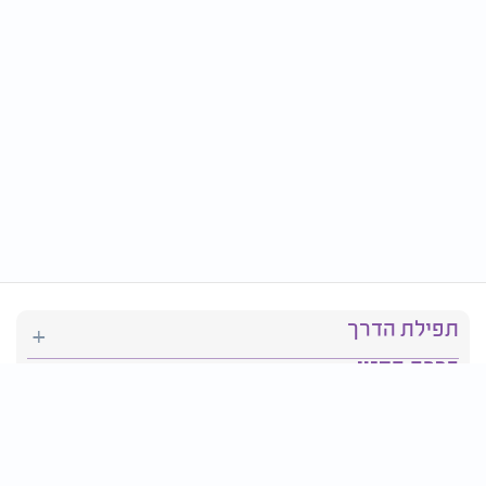
תפילת הדרך
ברכת המזון
יהדות
סידור תפילה
בריאות