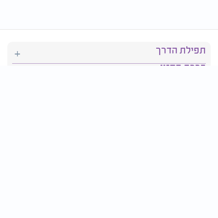
תפילת הדרך
ברכת המזון
יהדות
סידור תפילה
בריאות
חגים ומועדים