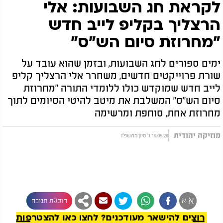
לקראת חג השבועות: אלי
הרצליך בקליפ לייב חדש
"מחרוזת סיום הש"ס"
ימים ספורים לחג השבועות, ובזמן שהוא עובד על
שורת פרוייקטים חדשים, משחרר אלי הרצליך קליפ
לייב חדש שמוקדש כולו ללומדי התורה "מחרוזת
סיום הש"ס" המשלבת את מיטב להיטי הסיומים לתוך
מחרוזת אחת, סוחפת ומרשימה
מוזיקה יהודית
19.05.26 ג' סיון התשפ"ו
להמשך קריאה
א
א
הוספת תגובה
רוצים להישאר מעודכנים? לחצו כאן להצטרפות