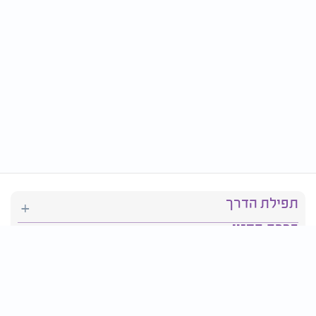
תפילת הדרך
ברכת המזון
יהדות
סידור תפילה
בריאות