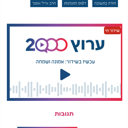
התורה אומרת: "אל יבוא בכל עת אל הקודש". זה לא רק
חזרה בתשובה
דפוס התנהגות
הרב אייל אונגר
איסור טכני, זו הגדרה של חוק רוחני בנפש האדם: אי
אפשר להיכנס אל ה"קודש", אל שיאים של אור, רגש
והתעלות, בכל זמן ובכל צורה. כי קודש דורש כלי. וכלי
נבנה בשגרה, בעקביות, בעבודה שקטה. הטעות היא
שידור חי
לחשוב שהמטרה היא לחיות רק ב"קודש", אבל לא כל
יום שבת, הרוב זה ימי חול.
האמת היא: ה"קודש" נועד להאיר, אבל ה"חול" נועד
לבנות. התלהבות שלא מתורגמת לשגרה, זה כמו כניסה
עכשיו בשידור: אמונה ושמחה
לקודש בלי הכנה ובלי גבול.
הגישה הבריאה היא "נכנס בשלום ויצא בשלום". נכנס
האדם אל ההתלהבות האורות בשלום ויוצא בשלום.
נכנס בשלום, כשהוא נכנס לרגעי שיא המטרה והתודעה
היא "בשלום", לחבר בין ההתלהבות לשגרת המעשים.
מי שמחפש "אורות" נשאר בלי אורות.
תגובות
אבל מי שבונה שגרה, האור נשאר אצלו.