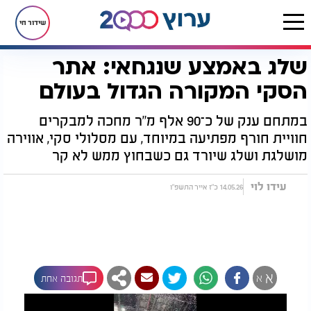
שידור חי
שלג באמצע שנגחאי: אתר
דף הבית
רץ בוואטסאפ
שלג באמצע שנגחאי: אתר הסקי המקורה הגדול בעולם
הסקי המקורה הגדול בעולם
במתחם ענק של כ־90 אלף מ"ר מחכה למבקרים
חוויית חורף מפתיעה במיוחד, עם מסלולי סקי, אווירה
מושלגת ושלג שיורד גם כשבחוץ ממש לא קר
עידו לוי
14.05.26 כ"ז אייר התשפ"ו
א
א
תגובה אחת