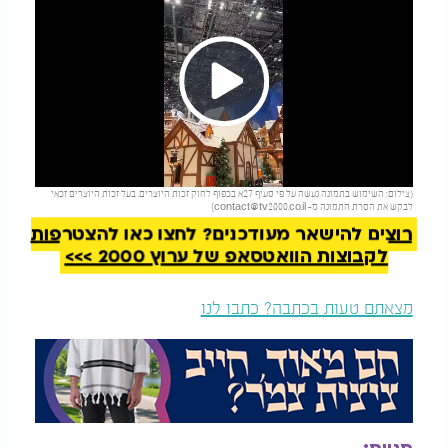
Play
להמשך קריאה
(צילום: השימוש בתמונה נעשה על פי סעיף 27א בכפוף לחוק זכות היוצרים. בעל זכות היוצרים זכאי
Video
לבקש את הסרת התמונה מ-
contact@tv2000.co.il
)
רוצים להישאר מעודכנים? לחצו כאן להצטרפות
לקבוצות הוואטסאפ של ערוץ 2000 >>>
מצאתם טעות בכתבה? כתבו לנו