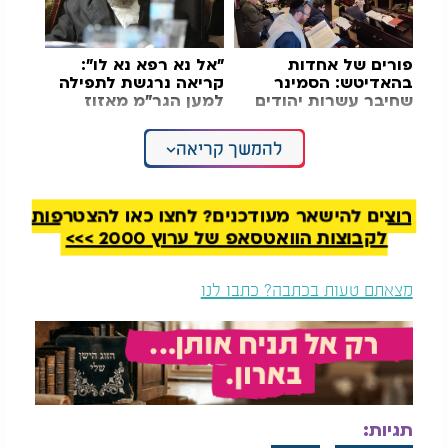
פורים של אחדות
"אל נא רפא נא לו":
בהאדיטש: הסמינר
קריאה נרגשת לתפילה
שחיבר עשרות יהודים
למען הגר"מ מאזוז
בצל המלחמה
להמשך קריאה
במקביל, נערכה בבית החולים פוריה בטבריה תפילה
מיוחדת סמוך לחדרו של הרב. מניין מצומצם ממקורביו
התכנס לאמירת תפילת "ענינן", המוכרת מספרי
הסליחות.
רוצים להישאר מעודכנים? לחצו כאן להצטרפות
לקבוצות הוואטסאפ של ערוץ 2000 >>>
את התפילה הוביל הרב יקותיאל אוהב ציון, שנחשב
ממקורביו של הרב קוק. במהלך הדברים הסביר את
מצאתם טעות בכתבה? כתבו לנו
משמעות התפילה והקשר המיוחד שלה לדרכו של הרב.
"הרב קוק, הוסיף בתפלה זו תוספת מרובה על העיקר,
והכל על פי סדר הדורות ותמצות העובדות שיש בהם כח
עליון להזכיר ענינים של סנגוריא בעבור ישראל", אמר.
עוד הוסיף: "תפלה זו היא בבחי' מה שאמרו חז"ל "יפה
תגיות: