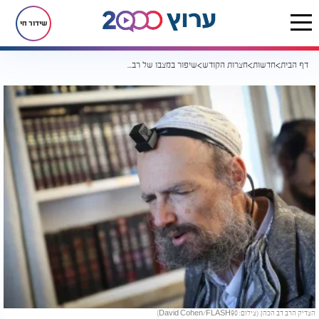
שידור חי
דף הבית
חדשות
חצרות הקודש
שיפור במצבו של רבי דב קוק: החל שלב ההתעוררות בבית החולים
הצדיק הרב דב הכהן. (צילום: David Cohen/FLASH90)