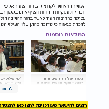
העשיר המאושר לקח את הבחור הצעיר אל עיר מגו
חברויות עסקיות רווחיות והציף אותו בממון רב
עצומה ברחובות העיר כאשר בחור הישיבה הולך 
להכריז בגאווה כי מדובר בחתן שלו, העילוי הנו
המלצות נוספות
הסוד של חג השבועות:
"מי שלא ישן
למה דווקא עכשיו נפתחים
כלל - לא יא
שערי רפואה?
נזק": המקוב
להמשך 
מגלה את הס
שבועות
לאחר שחלפו כשישה או שבעה חודשים, החליט ב
רוצים להישאר מעודכנים? לחצו כאן להצטרפות ל