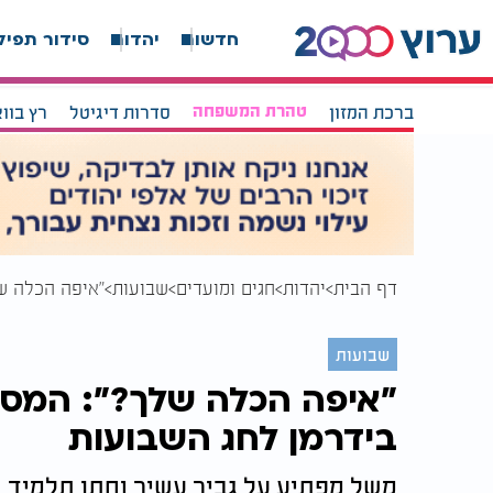
חדשות
יהדות
סידור תפיל
ברכת המזון
טהרת המשפחה
סדרות דיגיטל
רץ בוו
דף הבית
יהדות
חגים ומועדים
שבועות
"איפה הכלה ש
שבועות
"איפה הכלה שלך?": המסר
בידרמן לחג השבועות
משל מפתיע על גביר עשיר וחתן תלמיד 