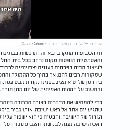
Video
הצדיק רבי אלימלך בידרמן (צילום: David Cohen/Flash90)
חג השבועות מתקרב ובא, וההתרגשות בבתים הי
והאסתטיות תופסות מקום נרחב בכל בית, החל מ
לעיצוב הבית בפרחים רעננים וצבעוניים לכבוד
שמקורות רבים להם. אך בתוך כל ההמולה והתכנ
בידרמן שליט"א מציג בפנינו נקודת מבט עמוקה
ולחשוב על המהות האמיתית של יום מתן תורה.
כדי להמחיש את הדברים בצורה הברורה ביותר,
שהגיע יום אחד אל ראש ישיבה. אותו גביר ביקש
הגדול של הישיבה, והבטיח כי הוא ישפוך עליו ז
ראש הישיבה נענה לבקשתו והצביע עבורו על הב