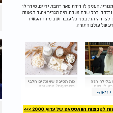
ריו, העניק לו דירת פאר רחבת ידיים, סידר לו
 ובזהב. בכל שבת ושבת, היה הגביר צועד בגאווה
לצדו הימני. בפני כל עובר ושב מיהר העשיר
דע של עולם התורה.
 בלילה הזה
מה הסיבה שאוכלים חלבי
רע לו שום
בשבועות? התשובה
ל הרב ביטון
תפתיע אותך
קריאה
וד של
חור הישיבה שהגיע הזמן לברר את העניין
קבוצות הוואטסאפ של ערוץ 2000 >>>