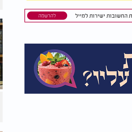
תי צפויה להתקיים החתונה הרשמית. לתדהמתו
 בת כלל. הבחור ההמום שאל מיד לשם מה הוא
וד הזה. העשיר הסביר לו בפשטות כי הוא ראה
ת החשובות ישירות למייל
להרשמה
ם שהם תלמידי חכמים, ומכיוון שיש לו ממון
 תלמיד חכם משלו.
בי אלימלך בידרמן לוקח את המשל אל מקום
ל התפאורה המפוארת ביותר לחג השבועות, לקנות
ינה המושקעות ביותר, אך עליו לשאול את עצמו
קדושה עצמה בתוך כל החגיגה הזו? האם
ברור הוא שקבלת התורה האמיתית מתרחשת
 חדשה. אפילו אם מדובר בדבר קטן ופשוט, זהו
החופה, וכל ההכנות הגשמיות מסביב מקבלות