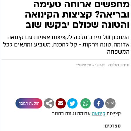
מחפשים ארוחה טעימה
ובריאה? קציצות הקינואה
והטונה שכולם יבקשו שוב
המתכון של מירב מלכה לקציצות אפויות עם קינואה
אדומה, טונה וירקות - קל להכנה, משביע ומתאים לכל
המשפחה
מירב מלכה
17.05.26 א' סיון התשפ"ו
א
א
הוספת תגובה
קציצות
קינואה
אדומה וטונה בתנור
מצרכים: