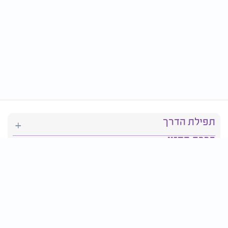
תפילת הדרך
ברכת המזון
יהדות
סידור תפילה
בריאות
חגים ומועדים