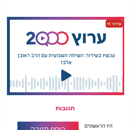
• את הקינואה המבושלת
מערבבים היטב עד לקבלת תערובת אחידה.
עיצוב הקציצות:
יוצרים קציצות ומניחים בתבנית מרופדת בנייר אפייה.
שידור חי
אפייה:
• מורחים מעט שמן זית על התבנית
• מניחים את הקציצות
• מורחים עוד טיפת שמן זית מעל הקציצות
עכשיו בשידור: השיחה השבועית עם הרב ראובן
• אופים בתנור שחומם מראש ל-200 מעלות כ-25-30 דקות, עד
אלבז
שהקציצות מזהיבות.
תגובות
היו הראשונים
הוסף תגובה