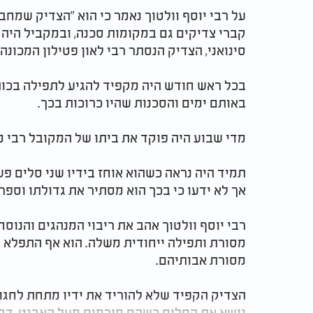
על רבי יוסף וולטוך נאמר כי הוא "הצדיק שמחב
קברי צדיקים גם במקומות סכנה, ובמקביל היה ק
סינואני, הצדיק הנסתר רבי לאון פטילון המכונה
בכל ראש חודש היה מקפיד להגיע לתפילה בכות
באותם ימים והסכנות שהיו כרוכות בכך
.
מדי שבוע היה פוקד את ביתו של המקובל רבי 
תמיד היה נראה כשהוא אוחז בידיו שני סלים פש
אך לא ידעו כי בכך הוא מסתיר את גדולתו וספר
רבי יוסף וולטוך אהב את ריבוי המנהגים והנוס
מסורת ותפילה ייחודית משלה. הוא אף התפלא 
מסורת אבותיהם
.
הצדיק הקפיד שלא להוריד את ידיו מתחת לחגורה
נושא את הסלים כשהם מורמים מעל האבנט, דב