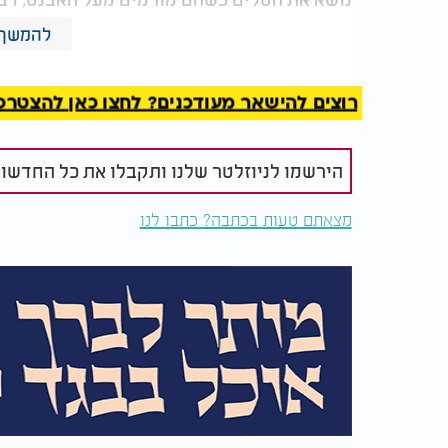
להמשך 
לרבי יוסף וולטוך היה קשר מיוחד ועמוק עם ה
יוסף וולטוך. הבבא מאיר הסתלק בי"ז בניסן, ורב
רוצים להישאר מעודכנים? לחצו כאן להצטרפות ל
רבי יוסף וולטוך גדל בבית האדמו"ר מזוועהיל ו
הירשמו לניוזלטר שלנו ותקבלו את כל החדשו
החלבן סיפר כי באחד הימים ראה את רבי יוסף 
מצאתם טעות בכתבה? כתבו לנו
הסוכות בתוך המקווה. כאשר שאל אותו לפשר הד
סגולה גדולה שמסר רבי יוסף וולטוך עוסקת בכ
הכוונה בברכת "האל הקדוש", וכאשר אומרים "בר
ולצייר בה את שם אדנות, על פי חכמת הקבלה.
הצדיק אמר כי כל מי שנולד בכ"ד לחודש, תפיל
"כל דך לא תכלם", כאשר המילה "דך" בהיפוך אות