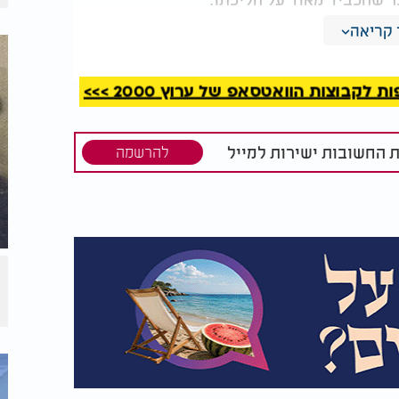
קריאה
בבא מאיר. לאחר פטירת הבבא מאיר, סיפר כי
הבבא מאיר התגלה אליו בחלום ורמז לו בידיו להתקרב אליו. כעבור 33 ימים בלבד נפטר גם רבי
י יוסף וולטוך נפטר בכ' באייר
.
קבוצות הוואטסאפ של ערוץ 2000 >>>
ספג מילדותו אווירה של קדושה ועבודת ה'.
ת החשובות ישירות למייל
להרשמה
וולטוך מנענע ארבעה מינים שלא בתקופת חג
בר, השיב לו בקצרה: "יש דברים בגו
".
וונה בתפילת שמונה עשרה. לדבריו, עיקר
וך אתה ה'" יש לכוון דווקא בה"א האחרונה
תו מתקבלת בשמיים, על פי הפסוק בתהילים:
יות היא כ"ד.