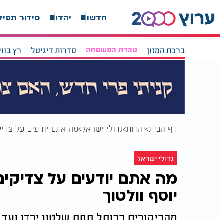
חדשות
יהדות
סידור תפיל
ברכת המזון
טהרת המשפחה
סדרות דיגיטל
רץ בוו
דף הבית
יהדות
גדולי ישראל
מה אתם יודעים על צדיקים נסתרים? 12 עובד
גדולי ישראל
יוסף וולטוך
מהביקורים בכותל תחת שלטון ירדן ועד