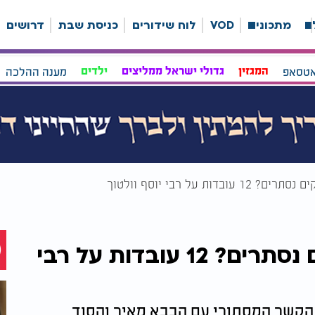
ה
מתכונים
VOD
לוח שידורים
כניסת שבת
דרושים
אטסאפ
המגזין
גדולי ישראל ממליצים
ילדים
מענה ההלכה
ות על רבי יוסף וולטוך
מה אתם יודעים על צדיקים נסתרים? 12 עובדות על רבי
 הקשר המסתורי עם הבבא מאיר והסוד