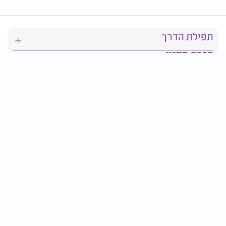
תפילת הדרך
ברכת המזון
יהדות
סידור תפילה
בריאות
חגים ומועדים
פרטים ליצירת קשר: