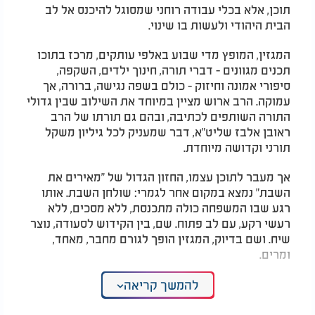
תוכן, אלא בכלי עבודה רוחני שמסוגל להיכנס אל לב
הבית היהודי ולעשות בו שינוי.
המגזין, המופץ מדי שבוע באלפי עותקים, מרכז בתוכו
תכנים מגוונים - דברי תורה, חינוך ילדים, השקפה,
סיפורי אמונה וחיזוק - כולם בשפה נגישה, ברורה, אך
עמוקה. הרב ארוש מציין במיוחד את השילוב שבין גדולי
התורה השותפים לכתיבה, ובהם גם תורתו של הרב
ראובן אלבז שליט"א, דבר שמעניק לכל גיליון משקל
תורני וקדושה מיוחדת.
אך מעבר לתוכן עצמו, החזון הגדול של "מאירים את
השבת" נמצא במקום אחר לגמרי: שולחן השבת. אותו
רגע שבו המשפחה כולה מתכנסת, ללא מסכים, ללא
רעשי רקע, עם לב פתוח. שם, בין הקידוש לסעודה, נוצר
שיח. ושם בדיוק, המגזין הופך לגורם מחבר, מאחד,
ומרים.
הרב ארוש מדגיש כי זו אחת הדרכים הפשוטות
להמשך קריאה
והעמוקות ביותר לזיכוי הרבים. לא דרשה, לא במה, אלא
דף שנקרא בשקט, מילה שנכנסת ללב, רעיון שממשיך