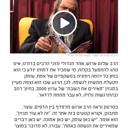
Play
הרב שלום ארוש התפעל: "מצאתי כאן אור אמיתי"
Video
הרב שלום ארוש, אחד מגדולי מזכי הרבים בדורנו, אינו
נוהג להתפעל בקלות. מי שמכיר את דמותו יודע כי הוא
בוחן כל יוזמה רוחנית במשקפיים של אמת, עומק
ותועלת ממשית לנשמה. לכן, הרגע שבו הוא נצפה מעיין
במגזין "מאירים את השבת" של ערוץ 2000, בחיוך רחב
ובהתרגשות גלויה, לא עבר מתחת לרדאר.
בסרטון נראה הרב ארוש מדפדף בין הדפים, עוצר,
מתבונן, וקורא קטעים בזה אחר זה. "זה לא עוד מגזין",
הוא אומר. "יש כאן עומק, יש כאן אמונה, יש כאן דברים
שמאירים את הנשמה באמת". עבורו, לא מדובר במוצר